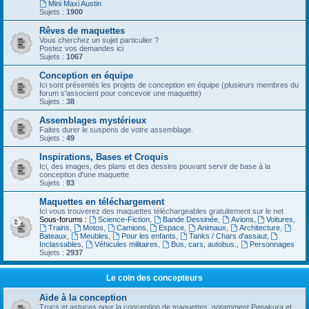
Mini Maxi Austin
Sujets :
1900
Rêves de maquettes
Vous cherchez un sujet particulier ?
Postez vos demandes ici
Sujets :
1067
Conception en équipe
Ici sont présentés les projets de conception en équipe (plusieurs membres du
forum s'associent pour concevoir une maquette)
Sujets :
38
Assemblages mystérieux
Faites durer le suspens de votre assemblage.
Sujets :
49
Inspirations, Bases et Croquis
Ici, des images, des plans et des dessins pouvant servir de base à la
conception d'une maquette
Sujets :
83
Maquettes en téléchargement
Ici vous trouverez des maquettes téléchargeables gratuitement sur le net
Sous-forums :
Science-Fiction
,
Bande Dessinée
,
Avions
,
Voitures
,
Trains
,
Motos
,
Camions
,
Espace
,
Animaux
,
Architecture
,
Bateaux
,
Meubles
,
Pour les enfants
,
Tanks / Chars d'assaut
,
Inclassables
,
Véhicules militaires
,
Bus, cars, autobus.
,
Personnages
Sujets :
2937
Le coin des concepteurs
Aide à la conception
Trucs et astuces pour la conception de maquettes, notamment Pepakura et