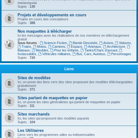
metasequoia
Sujets :
130
Projets et développements en cours
Projets en cours des concepteurs
Sujets :
388
Nos maquettes à télécharger
Ici les messages avec les réalisations de nos membres en téléchargement
gratuit
Sous-forums :
Science-Fiction
,
Bande Dessinée
,
Avions
,
Voitures
,
Trains
,
Motos
,
Camions
,
Espace
,
Animaux
,
Architecture
,
Bateaux
,
Meubles
,
Pour les enfants
,
Tanks/Chars d'assaut
,
Inclassables
,
Véhicules militaires
,
Bus, Cars, Autobus
,
Personnages
Sujets :
720
Liens
Sites de modèles
Ici, on poste des liens vers des sites proposant des modèles téléchargeables
gratuitement
Sujets :
371
Sites parlant de maquettes en papier
Ici, on poste les sites généralistes qui parlent de maquettes en papier
Sujets :
111
Sites marchands
Ici, les sites qui proposent des modèles payants
Sujets :
104
Les Utilitaires
Liens vers les programmes utiles ou indispensables