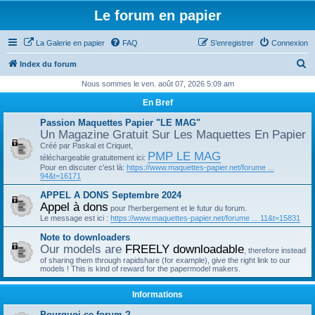
Le forum en papier
La Galerie en papier
FAQ
S’enregistrer
Connexion
R
Index du forum
e
Nous sommes le ven. août 07, 2026 5:09 am
c
En Bref
h
Passion Maquettes Papier "LE MAG"
e
Un Magazine Gratuit Sur Les Maquettes En Papier
Créé par Paskal et Criquet,
r
PMP LE MAG
téléchargeable gratuitement ici:
c
Pour en discuter c'est là:
https://www.maquettes-papier.net/forume ...
94&t=16171
h
APPEL A DONS Septembre 2024
e
Appel à dons
pour l'herbergement et le futur du forum.
r
Le message est ici :
https://www.maquettes-papier.net/forume ... 11&t=15831
Note to downloaders
Our models are
FREELY downloadable
, therefore instead
of sharing them through rapidshare (for example), give the right link to our
models ! This is kind of reward for the papermodel makers.
Informations
Pourquoi ce forum ?