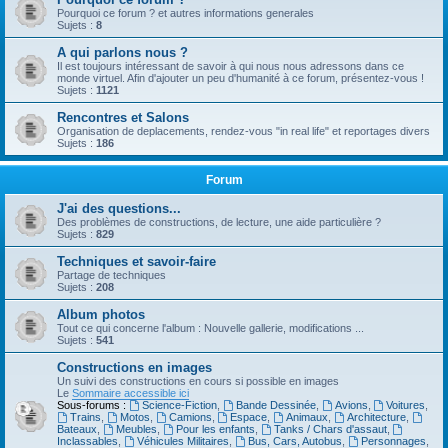
Pourquoi ce forum ? et autres informations generales
Sujets :
8
A qui parlons nous ?
Il est toujours intéressant de savoir à qui nous nous adressons dans ce
monde virtuel. Afin d'ajouter un peu d'humanité à ce forum, présentez-vous !
Sujets :
1121
Rencontres et Salons
Organisation de deplacements, rendez-vous "in real life" et reportages divers
Sujets :
186
Forum
J'ai des questions...
Des problèmes de constructions, de lecture, une aide particulière ?
Sujets :
829
Techniques et savoir-faire
Partage de techniques
Sujets :
208
Album photos
Tout ce qui concerne l'album : Nouvelle gallerie, modifications ...
Sujets :
541
Constructions en images
Un suivi des constructions en cours si possible en images
Le
Sommaire accessible ici
Sous-forums :
Science-Fiction
,
Bande Dessinée
,
Avions
,
Voitures
,
Trains
,
Motos
,
Camions
,
Espace
,
Animaux
,
Architecture
,
Bateaux
,
Meubles
,
Pour les enfants
,
Tanks / Chars d'assaut
,
Inclassables
,
Véhicules Militaires
,
Bus, Cars, Autobus
,
Personnages
,