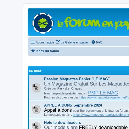
Accès rapide
La Galerie en papier
FAQ
Index du forum
EN BREF
Passion Maquettes Papier "LE MAG"
Un Magazine Gratuit Sur Les Maquette
Créé par Paskal et Criquet,
PMP LE MAG
téléchargeable gratuitement ici:
Pour en discuter c'est là:
https://www.maquettes-papier.net/f
APPEL A DONS Septembre 2024
Appel à dons
pour l'herbergement et le futur du forum.
Le message est ici :
https://www.maquettes-papier.net/forume
Note to downloaders
Our models are
FREELY downloadable
,