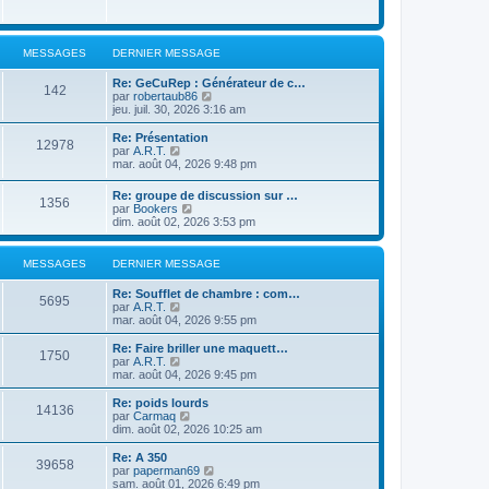
MESSAGES
DERNIER MESSAGE
Re: GeCuRep : Générateur de c…
142
V
par
robertaub86
o
jeu. juil. 30, 2026 3:16 am
i
r
Re: Présentation
12978
l
V
par
A.R.T.
e
o
mar. août 04, 2026 9:48 pm
d
i
e
r
Re: groupe de discussion sur …
r
1356
l
V
par
Bookers
n
e
o
dim. août 02, 2026 3:53 pm
i
d
i
e
e
r
r
r
l
MESSAGES
DERNIER MESSAGE
m
n
e
e
i
d
s
Re: Soufflet de chambre : com…
e
e
5695
s
V
par
A.R.T.
r
r
a
o
mar. août 04, 2026 9:55 pm
m
n
g
i
e
i
e
r
s
Re: Faire briller une maquett…
e
1750
l
s
V
par
A.R.T.
r
e
a
o
mar. août 04, 2026 9:45 pm
m
d
g
i
e
e
e
r
Re: poids lourds
s
14136
r
l
V
par
Carmaq
s
n
e
o
dim. août 02, 2026 10:25 am
a
i
d
i
g
e
e
r
e
Re: A 350
r
39658
r
l
V
par
paperman69
m
n
e
o
sam. août 01, 2026 6:49 pm
e