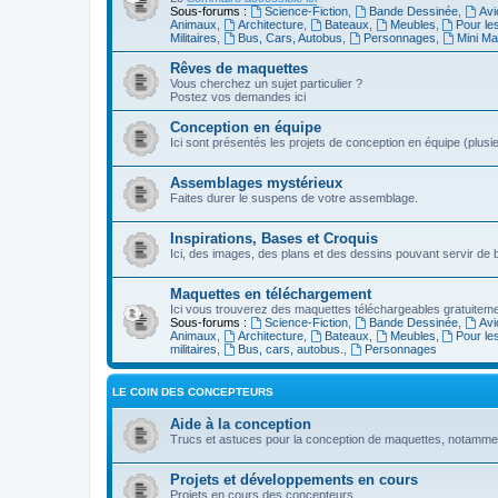
Sous-forums :
Science-Fiction
,
Bande Dessinée
,
Avi
Animaux
,
Architecture
,
Bateaux
,
Meubles
,
Pour le
Militaires
,
Bus, Cars, Autobus
,
Personnages
,
Mini Ma
Rêves de maquettes
Vous cherchez un sujet particulier ?
Postez vos demandes ici
Conception en équipe
Ici sont présentés les projets de conception en équipe (plu
Assemblages mystérieux
Faites durer le suspens de votre assemblage.
Inspirations, Bases et Croquis
Ici, des images, des plans et des dessins pouvant servir de
Maquettes en téléchargement
Ici vous trouverez des maquettes téléchargeables gratuitemen
Sous-forums :
Science-Fiction
,
Bande Dessinée
,
Avi
Animaux
,
Architecture
,
Bateaux
,
Meubles
,
Pour le
militaires
,
Bus, cars, autobus.
,
Personnages
LE COIN DES CONCEPTEURS
Aide à la conception
Trucs et astuces pour la conception de maquettes, notamm
Projets et développements en cours
Projets en cours des concepteurs