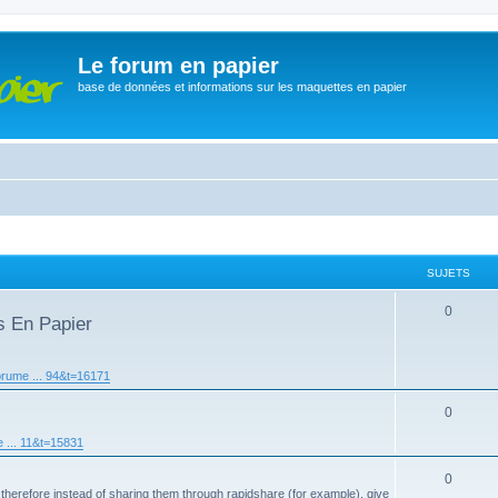
Le forum en papier
base de données et informations sur les maquettes en papier
SUJETS
0
s En Papier
orume ... 94&t=16171
0
 ... 11&t=15831
0
 therefore instead of sharing them through rapidshare (for example), give