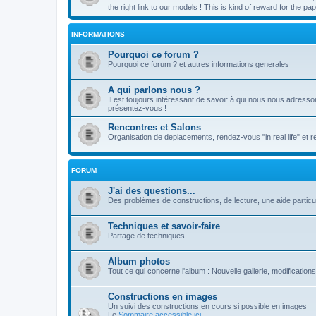
the right link to our models ! This is kind of reward for the 
INFORMATIONS
Pourquoi ce forum ?
Pourquoi ce forum ? et autres informations generales
A qui parlons nous ?
Il est toujours intéressant de savoir à qui nous nous adresso
présentez-vous !
Rencontres et Salons
Organisation de deplacements, rendez-vous "in real life" et 
FORUM
J'ai des questions...
Des problèmes de constructions, de lecture, une aide particul
Techniques et savoir-faire
Partage de techniques
Album photos
Tout ce qui concerne l'album : Nouvelle gallerie, modifications 
Constructions en images
Un suivi des constructions en cours si possible en images
Le
Sommaire accessible ici