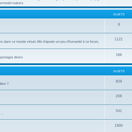
papermodel makers.
SUJETS
8
1121
ns dans ce monde virtuel. Afin d'ajouter un peu d'humanité à ce forum,
186
reportages divers
SUJETS
829
ière ?
208
541
...
1900