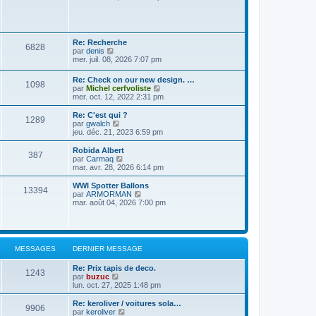
i
d
i
s
e
e
r
s
r
r
l
a
m
n
e
g
e
i
d
Re: Recherche
e
s
e
6828
e
V
par
denis
s
r
r
o
mer. juil. 08, 2026 7:07 pm
a
m
n
i
g
e
i
r
e
s
Re: Check on our new design. …
e
1098
l
s
V
par
Michel cerfvoliste
r
e
a
o
mer. oct. 12, 2022 2:31 pm
m
d
g
i
e
e
e
r
s
Re: C'est qui ?
r
1289
l
V
s
par
gwalch
n
e
o
a
jeu. déc. 21, 2023 6:59 pm
i
d
i
g
e
e
r
e
Robida Albert
r
387
r
l
V
par
Carmaq
m
n
e
o
mar. avr. 28, 2026 6:14 pm
e
i
d
i
s
e
e
r
WWI Spotter Ballons
s
r
13394
r
l
V
par
ARMORMAN
a
m
n
e
o
mar. août 04, 2026 7:00 pm
g
e
i
d
i
e
s
e
e
r
s
r
r
l
a
m
n
e
g
e
i
d
e
MESSAGES
DERNIER MESSAGE
s
e
e
s
r
r
a
Re: Prix tapis de deco.
m
n
1243
g
V
par
buzuc
e
i
e
o
lun. oct. 27, 2025 1:48 pm
s
e
i
s
r
r
a
Re: keroliver / voitures sola…
m
9906
l
g
V
par
keroliver
e