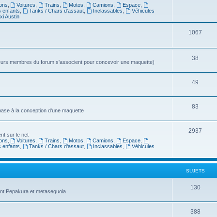
ons
,
Voitures
,
Trains
,
Motos
,
Camions
,
Espace
,
s enfants
,
Tanks / Chars d'assaut
,
Inclassables
,
Véhicules
xi Austin
1067
38
sieurs membres du forum s'associent pour concevoir une maquette)
49
83
 base à la conception d'une maquette
2937
t sur le net
ons
,
Voitures
,
Trains
,
Motos
,
Camions
,
Espace
,
s enfants
,
Tanks / Chars d'assaut
,
Inclassables
,
Véhicules
SUJETS
130
ent Pepakura et metasequoia
388