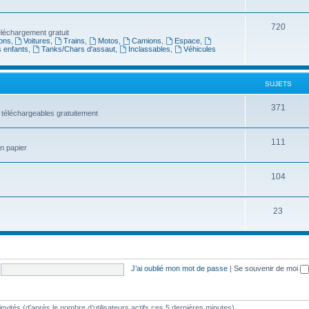
720
léchargement gratuit
ons
,
Voitures
,
Trains
,
Motos
,
Camions
,
Espace
,
s enfants
,
Tanks/Chars d'assaut
,
Inclassables
,
Véhicules
SUJETS
371
 téléchargeables gratuitement
111
en papier
104
23
J’ai oublié mon mot de passe
|
Se souvenir de moi
8 invités (d’après le nombre d’utilisateurs actifs ces 5 dernières minutes)