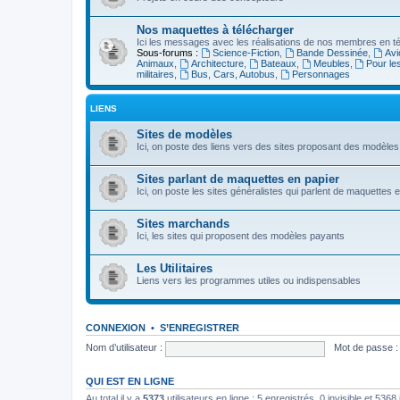
Nos maquettes à télécharger
Ici les messages avec les réalisations de nos membres en té
Sous-forums :
Science-Fiction
,
Bande Dessinée
,
Avi
Animaux
,
Architecture
,
Bateaux
,
Meubles
,
Pour le
militaires
,
Bus, Cars, Autobus
,
Personnages
LIENS
Sites de modèles
Ici, on poste des liens vers des sites proposant des modèles
Sites parlant de maquettes en papier
Ici, on poste les sites généralistes qui parlent de maquettes 
Sites marchands
Ici, les sites qui proposent des modèles payants
Les Utilitaires
Liens vers les programmes utiles ou indispensables
CONNEXION
•
S’ENREGISTRER
Nom d’utilisateur :
Mot de passe :
QUI EST EN LIGNE
Au total il y a
5373
utilisateurs en ligne : 5 enregistrés, 0 invisible et 536