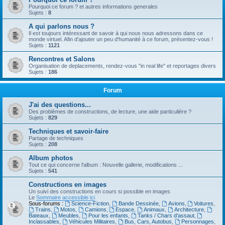
Pourquoi ce forum ? et autres informations generales
Sujets :
8
A qui parlons nous ?
Il est toujours intéressant de savoir à qui nous nous adressons dans ce
monde virtuel. Afin d'ajouter un peu d'humanité à ce forum, présentez-vous !
Sujets :
1121
Rencontres et Salons
Organisation de deplacements, rendez-vous "in real life" et reportages divers
Sujets :
186
Forum
J'ai des questions...
Des problèmes de constructions, de lecture, une aide particulière ?
Sujets :
829
Techniques et savoir-faire
Partage de techniques
Sujets :
208
Album photos
Tout ce qui concerne l'album : Nouvelle gallerie, modifications ...
Sujets :
541
Constructions en images
Un suivi des constructions en cours si possible en images
Le
Sommaire accessible ici
Sous-forums :
Science-Fiction
,
Bande Dessinée
,
Avions
,
Voitures
,
Trains
,
Motos
,
Camions
,
Espace
,
Animaux
,
Architecture
,
Bateaux
,
Meubles
,
Pour les enfants
,
Tanks / Chars d'assaut
,
Inclassables
,
Véhicules Militaires
,
Bus, Cars, Autobus
,
Personnages
,