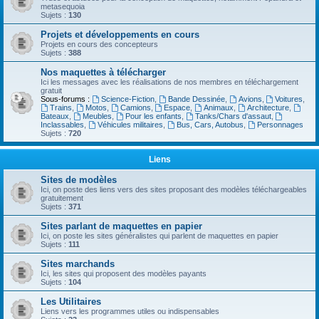
metasequoia
Sujets :
130
Projets et développements en cours
Projets en cours des concepteurs
Sujets :
388
Nos maquettes à télécharger
Ici les messages avec les réalisations de nos membres en téléchargement
gratuit
Sous-forums :
Science-Fiction
,
Bande Dessinée
,
Avions
,
Voitures
,
Trains
,
Motos
,
Camions
,
Espace
,
Animaux
,
Architecture
,
Bateaux
,
Meubles
,
Pour les enfants
,
Tanks/Chars d'assaut
,
Inclassables
,
Véhicules militaires
,
Bus, Cars, Autobus
,
Personnages
Sujets :
720
Liens
Sites de modèles
Ici, on poste des liens vers des sites proposant des modèles téléchargeables
gratuitement
Sujets :
371
Sites parlant de maquettes en papier
Ici, on poste les sites généralistes qui parlent de maquettes en papier
Sujets :
111
Sites marchands
Ici, les sites qui proposent des modèles payants
Sujets :
104
Les Utilitaires
Liens vers les programmes utiles ou indispensables