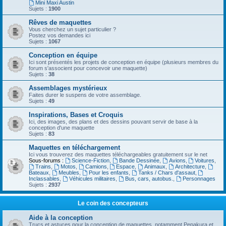
Mini Maxi Austin
Sujets :
1900
Rêves de maquettes
Vous cherchez un sujet particulier ?
Postez vos demandes ici
Sujets :
1067
Conception en équipe
Ici sont présentés les projets de conception en équipe (plusieurs membres du
forum s'associent pour concevoir une maquette)
Sujets :
38
Assemblages mystérieux
Faites durer le suspens de votre assemblage.
Sujets :
49
Inspirations, Bases et Croquis
Ici, des images, des plans et des dessins pouvant servir de base à la
conception d'une maquette
Sujets :
83
Maquettes en téléchargement
Ici vous trouverez des maquettes téléchargeables gratuitement sur le net
Sous-forums :
Science-Fiction
,
Bande Dessinée
,
Avions
,
Voitures
,
Trains
,
Motos
,
Camions
,
Espace
,
Animaux
,
Architecture
,
Bateaux
,
Meubles
,
Pour les enfants
,
Tanks / Chars d'assaut
,
Inclassables
,
Véhicules militaires
,
Bus, cars, autobus.
,
Personnages
Sujets :
2937
Le coin des concepteurs
Aide à la conception
Trucs et astuces pour la conception de maquettes, notamment Pepakura et