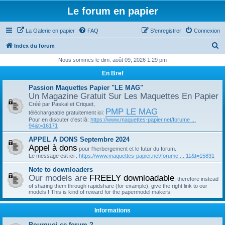
Le forum en papier
La Galerie en papier
FAQ
S’enregistrer
Connexion
R
Index du forum
e
Nous sommes le dim. août 09, 2026 1:29 pm
c
En Bref
h
Passion Maquettes Papier "LE MAG"
e
Un Magazine Gratuit Sur Les Maquettes En Papier
Créé par Paskal et Criquet,
r
PMP LE MAG
téléchargeable gratuitement ici:
c
Pour en discuter c'est là:
https://www.maquettes-papier.net/forume ...
94&t=16171
h
APPEL A DONS Septembre 2024
e
Appel à dons
pour l'herbergement et le futur du forum.
r
Le message est ici :
https://www.maquettes-papier.net/forume ... 11&t=15831
Note to downloaders
Our models are
FREELY downloadable
, therefore instead
of sharing them through rapidshare (for example), give the right link to our
models ! This is kind of reward for the papermodel makers.
Informations
Pourquoi ce forum ?