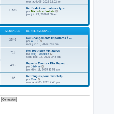
e
e
o
mer. août 05, 2026 12:02 am
s
d
i
s
e
r
a
Re: Berliet avec cabines type…
11549
r
l
g
V
par
Michel cerfvoliste
n
e
e
o
jeu. juil. 23, 2026 8:50 am
i
d
i
e
e
r
r
r
l
m
n
e
e
i
d
MESSAGES
DERNIER MESSAGE
s
e
e
s
r
r
a
Re: Changements Importants à …
m
n
3546
g
V
par
A.R.T.
e
i
e
o
mer. juin 10, 2026 8:16 am
s
e
i
s
r
r
a
Re: Toothpick Miniatures
m
713
l
g
V
par
Alex Toothpick
e
e
e
o
sam. déc. 13, 2025 2:48 pm
s
d
i
s
e
r
a
Paper In Events – Kits Paperc…
498
r
l
g
V
par
Jérôme
n
e
e
o
jeu. déc. 11, 2025 11:51 am
i
d
i
e
e
r
Re: Plugins pour SketchUp
r
185
r
l
V
par
Vvar
m
n
e
o
mar. août 05, 2025 7:40 pm
e
i
d
i
s
e
e
r
s
r
r
l
a
m
n
e
g
e
i
d
e
s
e
e
s
r
r
a
m
n
g
e
i
e
s
e