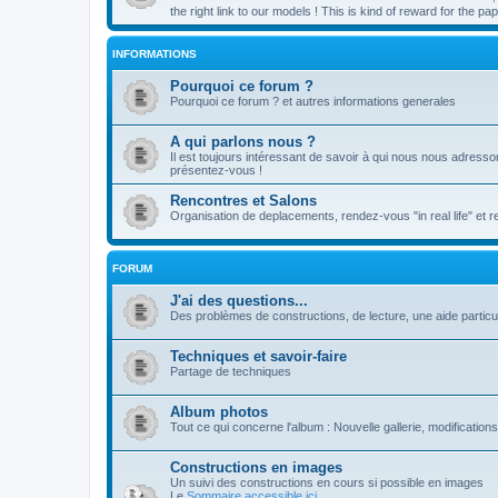
the right link to our models ! This is kind of reward for the 
INFORMATIONS
Pourquoi ce forum ?
Pourquoi ce forum ? et autres informations generales
A qui parlons nous ?
Il est toujours intéressant de savoir à qui nous nous adresso
présentez-vous !
Rencontres et Salons
Organisation de deplacements, rendez-vous "in real life" et 
FORUM
J'ai des questions...
Des problèmes de constructions, de lecture, une aide particul
Techniques et savoir-faire
Partage de techniques
Album photos
Tout ce qui concerne l'album : Nouvelle gallerie, modifications 
Constructions en images
Un suivi des constructions en cours si possible en images
Le
Sommaire accessible ici