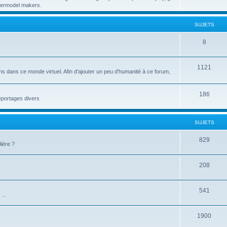
papermodel makers.
SUJETS
8
1121
ns dans ce monde virtuel. Afin d'ajouter un peu d'humanité à ce forum,
186
reportages divers
SUJETS
829
ière ?
208
541
...
1900