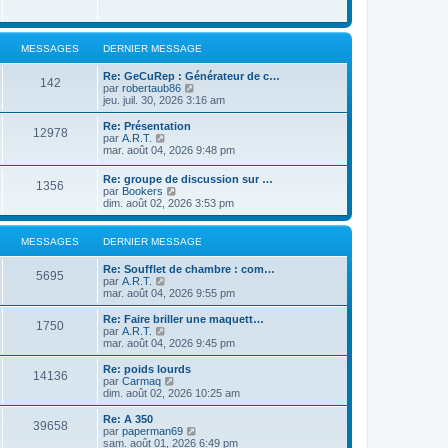
MESSAGES
DERNIER MESSAGE
Re: GeCuRep : Générateur de c…
142
V
par
robertaub86
o
jeu. juil. 30, 2026 3:16 am
i
r
Re: Présentation
12978
l
V
par
A.R.T.
e
o
mar. août 04, 2026 9:48 pm
d
i
e
r
Re: groupe de discussion sur …
r
1356
l
V
par
Bookers
n
e
o
dim. août 02, 2026 3:53 pm
i
d
i
e
e
r
r
r
l
MESSAGES
DERNIER MESSAGE
m
n
e
e
i
d
s
Re: Soufflet de chambre : com…
e
e
5695
s
V
par
A.R.T.
r
r
a
o
mar. août 04, 2026 9:55 pm
m
n
g
i
e
i
e
r
s
Re: Faire briller une maquett…
e
1750
l
s
V
par
A.R.T.
r
e
a
o
mar. août 04, 2026 9:45 pm
m
d
g
i
e
e
e
r
Re: poids lourds
s
14136
r
l
V
par
Carmaq
s
n
e
o
dim. août 02, 2026 10:25 am
a
i
d
i
g
e
e
r
e
Re: A 350
r
39658
r
l
V
par
paperman69
m
n
e
o
sam. août 01, 2026 6:49 pm
e