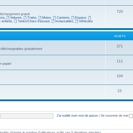
720
léchargement gratuit
ons
,
Voitures
,
Trains
,
Motos
,
Camions
,
Espace
,
s enfants
,
Tanks/Chars d'assaut
,
Inclassables
,
Véhicules
SUJETS
371
 téléchargeables gratuitement
111
en papier
104
23
J’ai oublié mon mot de passe
|
Se souvenir de moi
3 invités (d’après le nombre d’utilisateurs actifs ces 5 dernières minutes)