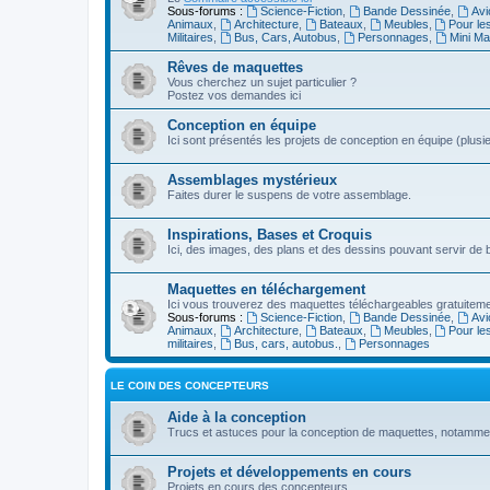
Sous-forums :
Science-Fiction
,
Bande Dessinée
,
Avi
Animaux
,
Architecture
,
Bateaux
,
Meubles
,
Pour le
Militaires
,
Bus, Cars, Autobus
,
Personnages
,
Mini Ma
Rêves de maquettes
Vous cherchez un sujet particulier ?
Postez vos demandes ici
Conception en équipe
Ici sont présentés les projets de conception en équipe (plu
Assemblages mystérieux
Faites durer le suspens de votre assemblage.
Inspirations, Bases et Croquis
Ici, des images, des plans et des dessins pouvant servir de
Maquettes en téléchargement
Ici vous trouverez des maquettes téléchargeables gratuitemen
Sous-forums :
Science-Fiction
,
Bande Dessinée
,
Avi
Animaux
,
Architecture
,
Bateaux
,
Meubles
,
Pour le
militaires
,
Bus, cars, autobus.
,
Personnages
LE COIN DES CONCEPTEURS
Aide à la conception
Trucs et astuces pour la conception de maquettes, notamm
Projets et développements en cours
Projets en cours des concepteurs