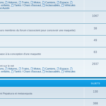
ons
,
Voitures
,
Trains
,
Motos
,
Camions
,
Espace
,
s enfants
,
Tanks / Chars d'assaut
,
Inclassables
,
Véhicules
xi Austin
1067
38
sieurs membres du forum s'associent pour concevoir une maquette)
49
83
 base à la conception d'une maquette
2937
t sur le net
ons
,
Voitures
,
Trains
,
Motos
,
Camions
,
Espace
,
s enfants
,
Tanks / Chars d'assaut
,
Inclassables
,
Véhicules
SUJETS
130
ent Pepakura et metasequoia
388