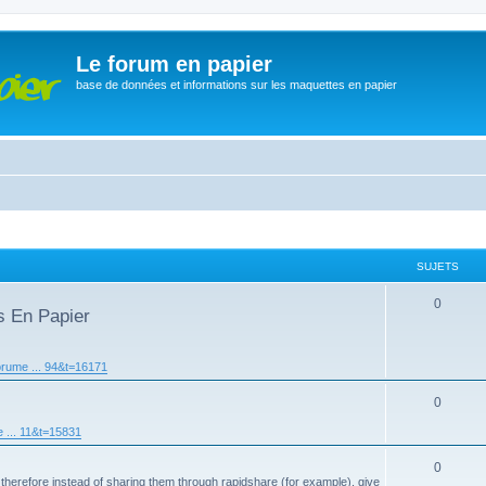
Le forum en papier
base de données et informations sur les maquettes en papier
SUJETS
0
s En Papier
orume ... 94&t=16171
0
 ... 11&t=15831
0
 therefore instead of sharing them through rapidshare (for example), give