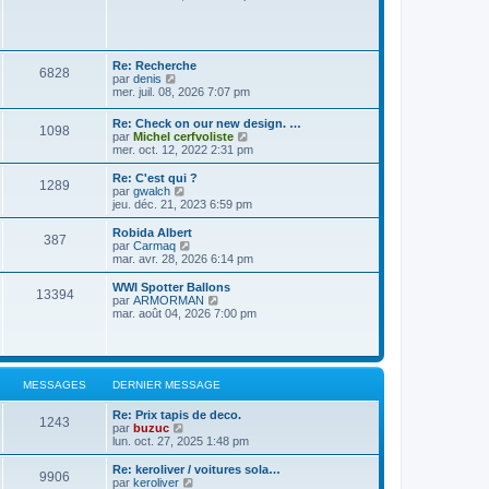
i
d
i
s
e
e
r
s
r
r
l
a
m
n
e
g
e
i
d
Re: Recherche
e
s
e
6828
e
V
par
denis
s
r
r
o
mer. juil. 08, 2026 7:07 pm
a
m
n
i
g
e
i
r
e
s
Re: Check on our new design. …
e
1098
l
s
V
par
Michel cerfvoliste
r
e
a
o
mer. oct. 12, 2022 2:31 pm
m
d
g
i
e
e
e
r
s
Re: C'est qui ?
r
1289
l
V
s
par
gwalch
n
e
o
a
jeu. déc. 21, 2023 6:59 pm
i
d
i
g
e
e
r
e
Robida Albert
r
387
r
l
V
par
Carmaq
m
n
e
o
mar. avr. 28, 2026 6:14 pm
e
i
d
i
s
e
e
r
WWI Spotter Ballons
s
r
13394
r
l
V
par
ARMORMAN
a
m
n
e
o
mar. août 04, 2026 7:00 pm
g
e
i
d
i
e
s
e
e
r
s
r
r
l
a
m
n
e
g
e
i
d
e
MESSAGES
DERNIER MESSAGE
s
e
e
s
r
r
a
Re: Prix tapis de deco.
m
n
1243
g
V
par
buzuc
e
i
e
o
lun. oct. 27, 2025 1:48 pm
s
e
i
s
r
r
a
Re: keroliver / voitures sola…
m
9906
l
g
V
par
keroliver
e