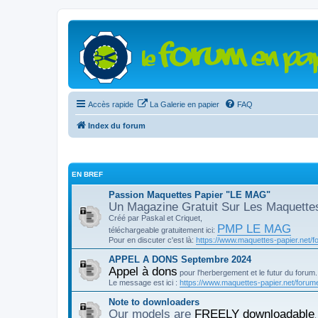
Accès rapide
La Galerie en papier
FAQ
Index du forum
EN BREF
Passion Maquettes Papier "LE MAG"
Un Magazine Gratuit Sur Les Maquette
Créé par Paskal et Criquet,
PMP LE MAG
téléchargeable gratuitement ici:
Pour en discuter c'est là:
https://www.maquettes-papier.net/f
APPEL A DONS Septembre 2024
Appel à dons
pour l'herbergement et le futur du forum.
Le message est ici :
https://www.maquettes-papier.net/forume
Note to downloaders
Our models are
FREELY downloadable
,