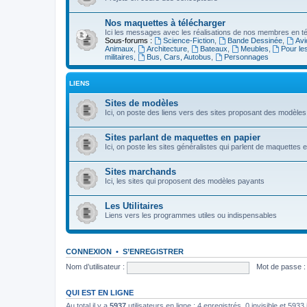
Nos maquettes à télécharger
Ici les messages avec les réalisations de nos membres en té
Sous-forums :
Science-Fiction
,
Bande Dessinée
,
Avi
Animaux
,
Architecture
,
Bateaux
,
Meubles
,
Pour le
militaires
,
Bus, Cars, Autobus
,
Personnages
LIENS
Sites de modèles
Ici, on poste des liens vers des sites proposant des modèles
Sites parlant de maquettes en papier
Ici, on poste les sites généralistes qui parlent de maquettes 
Sites marchands
Ici, les sites qui proposent des modèles payants
Les Utilitaires
Liens vers les programmes utiles ou indispensables
CONNEXION
•
S’ENREGISTRER
Nom d’utilisateur :
Mot de passe :
QUI EST EN LIGNE
Au total il y a
5937
utilisateurs en ligne : 4 enregistrés, 0 invisible et 593