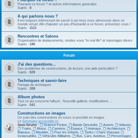
Pourquoi ce forum ? et autres informations generales
Sujets :
8
A qui parlons nous ?
Il est toujours intéressant de savoir à qui nous nous adressons dans ce
monde virtuel. Afin d'ajouter un peu d'humanité à ce forum, présentez-vous !
Sujets :
1121
Rencontres et Salons
Organisation de deplacements, rendez-vous "in real life" et reportages divers
Sujets :
186
Forum
J'ai des questions...
Des problèmes de constructions, de lecture, une aide particulière ?
Sujets :
829
Techniques et savoir-faire
Partage de techniques
Sujets :
208
Album photos
Tout ce qui concerne l'album : Nouvelle gallerie, modifications ...
Sujets :
541
Constructions en images
Un suivi des constructions en cours si possible en images
Le
Sommaire accessible ici
Sous-forums :
Science-Fiction
,
Bande Dessinée
,
Avions
,
Voitures
,
Trains
,
Motos
,
Camions
,
Espace
,
Animaux
,
Architecture
,
Bateaux
,
Meubles
,
Pour les enfants
,
Tanks / Chars d'assaut
,
Inclassables
,
Véhicules Militaires
,
Bus, Cars, Autobus
,
Personnages
,