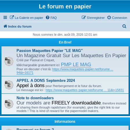
Le forum en papier
La Galerie en papier
FAQ
S’enregistrer
Connexion
R
Index du forum
e
Nous sommes le dim. août 09, 2026 12:01 am
c
En Bref
h
Passion Maquettes Papier "LE MAG"
e
Un Magazine Gratuit Sur Les Maquettes En Papier
Créé par Paskal et Criquet,
r
PMP LE MAG
téléchargeable gratuitement ici:
c
Pour en discuter c'est là:
https://www.maquettes-papier.net/forume ...
94&t=16171
h
APPEL A DONS Septembre 2024
e
Appel à dons
pour l'herbergement et le futur du forum.
r
Le message est ici :
https://www.maquettes-papier.net/forume ... 11&t=15831
Note to downloaders
Our models are
FREELY downloadable
, therefore instead
of sharing them through rapidshare (for example), give the right link to our
models ! This is kind of reward for the papermodel makers.
Informations
Pourquoi ce forum ?