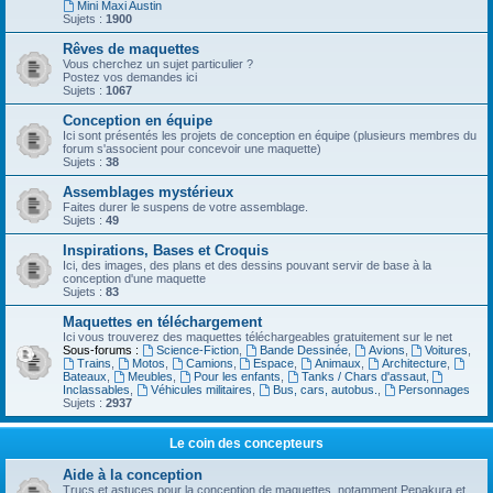
Mini Maxi Austin
Sujets :
1900
Rêves de maquettes
Vous cherchez un sujet particulier ?
Postez vos demandes ici
Sujets :
1067
Conception en équipe
Ici sont présentés les projets de conception en équipe (plusieurs membres du
forum s'associent pour concevoir une maquette)
Sujets :
38
Assemblages mystérieux
Faites durer le suspens de votre assemblage.
Sujets :
49
Inspirations, Bases et Croquis
Ici, des images, des plans et des dessins pouvant servir de base à la
conception d'une maquette
Sujets :
83
Maquettes en téléchargement
Ici vous trouverez des maquettes téléchargeables gratuitement sur le net
Sous-forums :
Science-Fiction
,
Bande Dessinée
,
Avions
,
Voitures
,
Trains
,
Motos
,
Camions
,
Espace
,
Animaux
,
Architecture
,
Bateaux
,
Meubles
,
Pour les enfants
,
Tanks / Chars d'assaut
,
Inclassables
,
Véhicules militaires
,
Bus, cars, autobus.
,
Personnages
Sujets :
2937
Le coin des concepteurs
Aide à la conception
Trucs et astuces pour la conception de maquettes, notamment Pepakura et