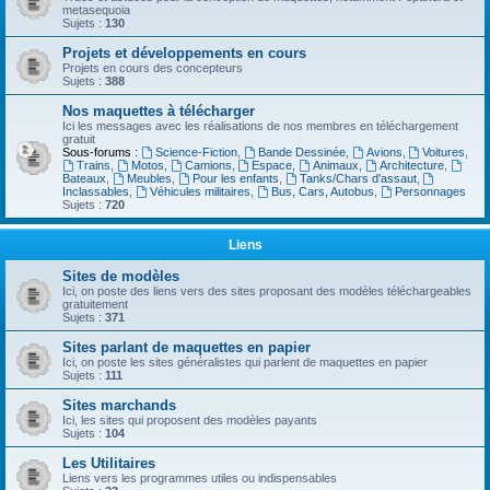
metasequoia
Sujets :
130
Projets et développements en cours
Projets en cours des concepteurs
Sujets :
388
Nos maquettes à télécharger
Ici les messages avec les réalisations de nos membres en téléchargement
gratuit
Sous-forums :
Science-Fiction
,
Bande Dessinée
,
Avions
,
Voitures
,
Trains
,
Motos
,
Camions
,
Espace
,
Animaux
,
Architecture
,
Bateaux
,
Meubles
,
Pour les enfants
,
Tanks/Chars d'assaut
,
Inclassables
,
Véhicules militaires
,
Bus, Cars, Autobus
,
Personnages
Sujets :
720
Liens
Sites de modèles
Ici, on poste des liens vers des sites proposant des modèles téléchargeables
gratuitement
Sujets :
371
Sites parlant de maquettes en papier
Ici, on poste les sites généralistes qui parlent de maquettes en papier
Sujets :
111
Sites marchands
Ici, les sites qui proposent des modèles payants
Sujets :
104
Les Utilitaires
Liens vers les programmes utiles ou indispensables