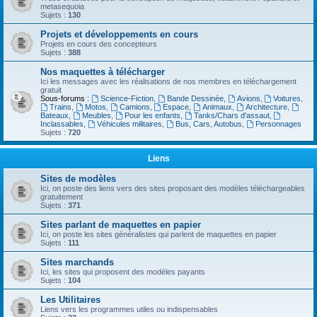
metasequoia
Sujets :
130
Projets et développements en cours
Projets en cours des concepteurs
Sujets :
388
Nos maquettes à télécharger
Ici les messages avec les réalisations de nos membres en téléchargement
gratuit
Sous-forums :
Science-Fiction
,
Bande Dessinée
,
Avions
,
Voitures
,
Trains
,
Motos
,
Camions
,
Espace
,
Animaux
,
Architecture
,
Bateaux
,
Meubles
,
Pour les enfants
,
Tanks/Chars d'assaut
,
Inclassables
,
Véhicules militaires
,
Bus, Cars, Autobus
,
Personnages
Sujets :
720
Liens
Sites de modèles
Ici, on poste des liens vers des sites proposant des modèles téléchargeables
gratuitement
Sujets :
371
Sites parlant de maquettes en papier
Ici, on poste les sites généralistes qui parlent de maquettes en papier
Sujets :
111
Sites marchands
Ici, les sites qui proposent des modèles payants
Sujets :
104
Les Utilitaires
Liens vers les programmes utiles ou indispensables