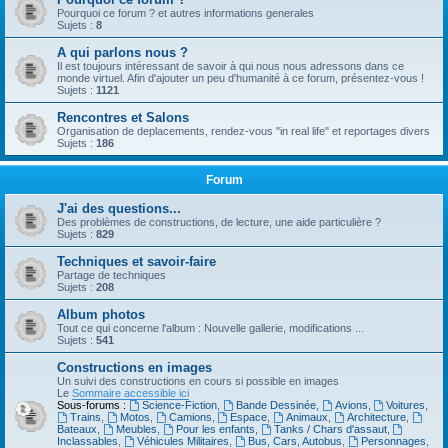
Pourquoi ce forum ? et autres informations generales
Sujets :
8
A qui parlons nous ?
Il est toujours intéressant de savoir à qui nous nous adressons dans ce
monde virtuel. Afin d'ajouter un peu d'humanité à ce forum, présentez-vous !
Sujets :
1121
Rencontres et Salons
Organisation de deplacements, rendez-vous "in real life" et reportages divers
Sujets :
186
Forum
J'ai des questions...
Des problèmes de constructions, de lecture, une aide particulière ?
Sujets :
829
Techniques et savoir-faire
Partage de techniques
Sujets :
208
Album photos
Tout ce qui concerne l'album : Nouvelle gallerie, modifications ...
Sujets :
541
Constructions en images
Un suivi des constructions en cours si possible en images
Le
Sommaire accessible ici
Sous-forums :
Science-Fiction
,
Bande Dessinée
,
Avions
,
Voitures
,
Trains
,
Motos
,
Camions
,
Espace
,
Animaux
,
Architecture
,
Bateaux
,
Meubles
,
Pour les enfants
,
Tanks / Chars d'assaut
,
Inclassables
,
Véhicules Militaires
,
Bus, Cars, Autobus
,
Personnages
,