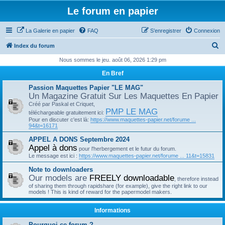
Le forum en papier
La Galerie en papier
FAQ
S’enregistrer
Connexion
R
Index du forum
e
Nous sommes le jeu. août 06, 2026 1:29 pm
c
En Bref
h
Passion Maquettes Papier "LE MAG"
e
Un Magazine Gratuit Sur Les Maquettes En Papier
Créé par Paskal et Criquet,
r
PMP LE MAG
téléchargeable gratuitement ici:
c
Pour en discuter c'est là:
https://www.maquettes-papier.net/forume ...
94&t=16171
h
APPEL A DONS Septembre 2024
e
Appel à dons
pour l'herbergement et le futur du forum.
r
Le message est ici :
https://www.maquettes-papier.net/forume ... 11&t=15831
Note to downloaders
Our models are
FREELY downloadable
, therefore instead
of sharing them through rapidshare (for example), give the right link to our
models ! This is kind of reward for the papermodel makers.
Informations
Pourquoi ce forum ?