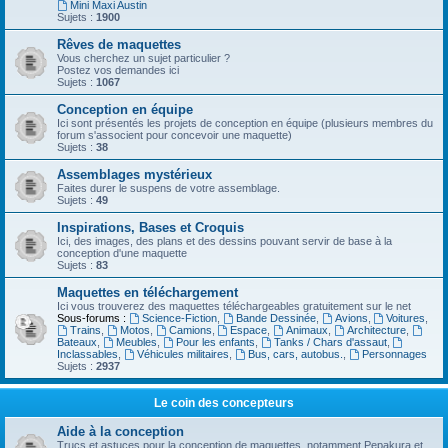
Mini Maxi Austin
Sujets :
1900
Rêves de maquettes
Vous cherchez un sujet particulier ?
Postez vos demandes ici
Sujets :
1067
Conception en équipe
Ici sont présentés les projets de conception en équipe (plusieurs membres du
forum s'associent pour concevoir une maquette)
Sujets :
38
Assemblages mystérieux
Faites durer le suspens de votre assemblage.
Sujets :
49
Inspirations, Bases et Croquis
Ici, des images, des plans et des dessins pouvant servir de base à la
conception d'une maquette
Sujets :
83
Maquettes en téléchargement
Ici vous trouverez des maquettes téléchargeables gratuitement sur le net
Sous-forums :
Science-Fiction
,
Bande Dessinée
,
Avions
,
Voitures
,
Trains
,
Motos
,
Camions
,
Espace
,
Animaux
,
Architecture
,
Bateaux
,
Meubles
,
Pour les enfants
,
Tanks / Chars d'assaut
,
Inclassables
,
Véhicules militaires
,
Bus, cars, autobus.
,
Personnages
Sujets :
2937
Le coin des concepteurs
Aide à la conception
Trucs et astuces pour la conception de maquettes, notamment Pepakura et