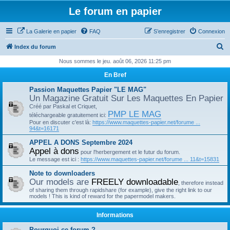
Le forum en papier
La Galerie en papier
FAQ
S’enregistrer
Connexion
R
Index du forum
e
Nous sommes le jeu. août 06, 2026 11:25 pm
c
En Bref
h
Passion Maquettes Papier "LE MAG"
e
Un Magazine Gratuit Sur Les Maquettes En Papier
Créé par Paskal et Criquet,
r
PMP LE MAG
téléchargeable gratuitement ici:
c
Pour en discuter c'est là:
https://www.maquettes-papier.net/forume ...
94&t=16171
h
APPEL A DONS Septembre 2024
e
Appel à dons
pour l'herbergement et le futur du forum.
r
Le message est ici :
https://www.maquettes-papier.net/forume ... 11&t=15831
Note to downloaders
Our models are
FREELY downloadable
, therefore instead
of sharing them through rapidshare (for example), give the right link to our
models ! This is kind of reward for the papermodel makers.
Informations
Pourquoi ce forum ?