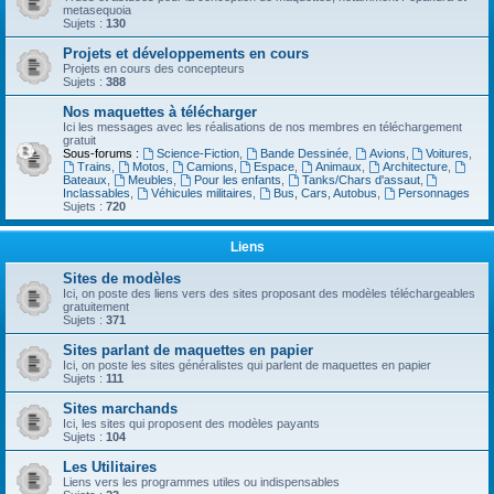
metasequoia
Sujets :
130
Projets et développements en cours
Projets en cours des concepteurs
Sujets :
388
Nos maquettes à télécharger
Ici les messages avec les réalisations de nos membres en téléchargement
gratuit
Sous-forums :
Science-Fiction
,
Bande Dessinée
,
Avions
,
Voitures
,
Trains
,
Motos
,
Camions
,
Espace
,
Animaux
,
Architecture
,
Bateaux
,
Meubles
,
Pour les enfants
,
Tanks/Chars d'assaut
,
Inclassables
,
Véhicules militaires
,
Bus, Cars, Autobus
,
Personnages
Sujets :
720
Liens
Sites de modèles
Ici, on poste des liens vers des sites proposant des modèles téléchargeables
gratuitement
Sujets :
371
Sites parlant de maquettes en papier
Ici, on poste les sites généralistes qui parlent de maquettes en papier
Sujets :
111
Sites marchands
Ici, les sites qui proposent des modèles payants
Sujets :
104
Les Utilitaires
Liens vers les programmes utiles ou indispensables