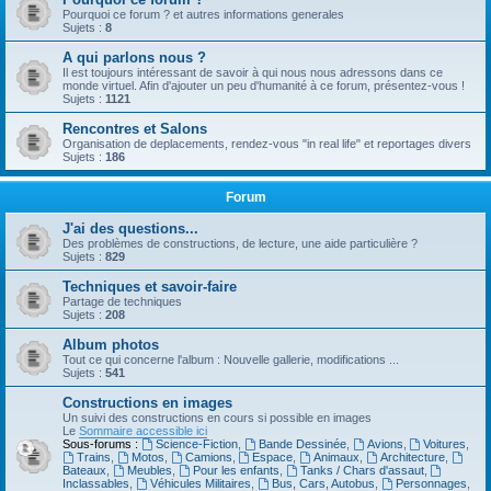
Pourquoi ce forum ? et autres informations generales
Sujets :
8
A qui parlons nous ?
Il est toujours intéressant de savoir à qui nous nous adressons dans ce
monde virtuel. Afin d'ajouter un peu d'humanité à ce forum, présentez-vous !
Sujets :
1121
Rencontres et Salons
Organisation de deplacements, rendez-vous "in real life" et reportages divers
Sujets :
186
Forum
J'ai des questions...
Des problèmes de constructions, de lecture, une aide particulière ?
Sujets :
829
Techniques et savoir-faire
Partage de techniques
Sujets :
208
Album photos
Tout ce qui concerne l'album : Nouvelle gallerie, modifications ...
Sujets :
541
Constructions en images
Un suivi des constructions en cours si possible en images
Le
Sommaire accessible ici
Sous-forums :
Science-Fiction
,
Bande Dessinée
,
Avions
,
Voitures
,
Trains
,
Motos
,
Camions
,
Espace
,
Animaux
,
Architecture
,
Bateaux
,
Meubles
,
Pour les enfants
,
Tanks / Chars d'assaut
,
Inclassables
,
Véhicules Militaires
,
Bus, Cars, Autobus
,
Personnages
,