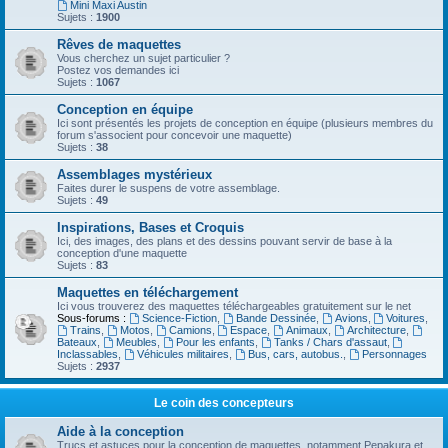
Mini Maxi Austin
Sujets :
1900
Rêves de maquettes
Vous cherchez un sujet particulier ?
Postez vos demandes ici
Sujets :
1067
Conception en équipe
Ici sont présentés les projets de conception en équipe (plusieurs membres du
forum s'associent pour concevoir une maquette)
Sujets :
38
Assemblages mystérieux
Faites durer le suspens de votre assemblage.
Sujets :
49
Inspirations, Bases et Croquis
Ici, des images, des plans et des dessins pouvant servir de base à la
conception d'une maquette
Sujets :
83
Maquettes en téléchargement
Ici vous trouverez des maquettes téléchargeables gratuitement sur le net
Sous-forums :
Science-Fiction
,
Bande Dessinée
,
Avions
,
Voitures
,
Trains
,
Motos
,
Camions
,
Espace
,
Animaux
,
Architecture
,
Bateaux
,
Meubles
,
Pour les enfants
,
Tanks / Chars d'assaut
,
Inclassables
,
Véhicules militaires
,
Bus, cars, autobus.
,
Personnages
Sujets :
2937
Le coin des concepteurs
Aide à la conception
Trucs et astuces pour la conception de maquettes, notamment Pepakura et