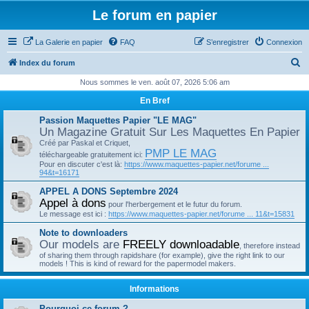
Le forum en papier
La Galerie en papier
FAQ
S’enregistrer
Connexion
R
Index du forum
e
Nous sommes le ven. août 07, 2026 5:06 am
c
En Bref
h
Passion Maquettes Papier "LE MAG"
e
Un Magazine Gratuit Sur Les Maquettes En Papier
Créé par Paskal et Criquet,
r
PMP LE MAG
téléchargeable gratuitement ici:
c
Pour en discuter c'est là:
https://www.maquettes-papier.net/forume ...
94&t=16171
h
APPEL A DONS Septembre 2024
e
Appel à dons
pour l'herbergement et le futur du forum.
r
Le message est ici :
https://www.maquettes-papier.net/forume ... 11&t=15831
Note to downloaders
Our models are
FREELY downloadable
, therefore instead
of sharing them through rapidshare (for example), give the right link to our
models ! This is kind of reward for the papermodel makers.
Informations
Pourquoi ce forum ?