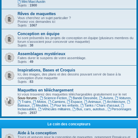
Mini Maxi Austin
Sujets :
1900
Rêves de maquettes
Vous cherchez un sujet particulier ?
Postez vos demandes ici
Sujets :
1067
Conception en équipe
Ici sont présentés les projets de conception en équipe (plusieurs membres du
forum s'associent pour concevoir une maquette)
Sujets :
38
Assemblages mystérieux
Faites durer le suspens de votre assemblage.
Sujets :
49
Inspirations, Bases et Croquis
Ici, des images, des plans et des dessins pouvant servir de base à la
conception d'une maquette
Sujets :
83
Maquettes en téléchargement
Ici vous trouverez des maquettes téléchargeables gratuitement sur le net
Sous-forums :
Science-Fiction
,
Bande Dessinée
,
Avions
,
Voitures
,
Trains
,
Motos
,
Camions
,
Espace
,
Animaux
,
Architecture
,
Bateaux
,
Meubles
,
Pour les enfants
,
Tanks / Chars d'assaut
,
Inclassables
,
Véhicules militaires
,
Bus, cars, autobus.
,
Personnages
Sujets :
2937
Le coin des concepteurs
Aide à la conception
Trucs et astuces pour la conception de maquettes, notamment Pepakura et