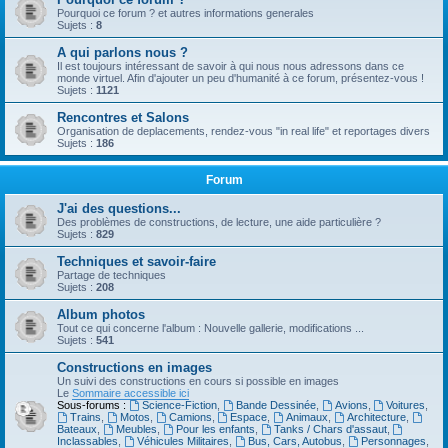
Pourquoi ce forum ? et autres informations generales
Sujets :
8
A qui parlons nous ?
Il est toujours intéressant de savoir à qui nous nous adressons dans ce
monde virtuel. Afin d'ajouter un peu d'humanité à ce forum, présentez-vous !
Sujets :
1121
Rencontres et Salons
Organisation de deplacements, rendez-vous "in real life" et reportages divers
Sujets :
186
Forum
J'ai des questions...
Des problèmes de constructions, de lecture, une aide particulière ?
Sujets :
829
Techniques et savoir-faire
Partage de techniques
Sujets :
208
Album photos
Tout ce qui concerne l'album : Nouvelle gallerie, modifications ...
Sujets :
541
Constructions en images
Un suivi des constructions en cours si possible en images
Le
Sommaire accessible ici
Sous-forums :
Science-Fiction
,
Bande Dessinée
,
Avions
,
Voitures
,
Trains
,
Motos
,
Camions
,
Espace
,
Animaux
,
Architecture
,
Bateaux
,
Meubles
,
Pour les enfants
,
Tanks / Chars d'assaut
,
Inclassables
,
Véhicules Militaires
,
Bus, Cars, Autobus
,
Personnages
,