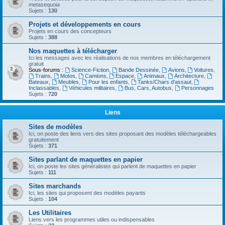
metasequoia
Sujets :
130
Projets et développements en cours
Projets en cours des concepteurs
Sujets :
388
Nos maquettes à télécharger
Ici les messages avec les réalisations de nos membres en téléchargement
gratuit
Sous-forums :
Science-Fiction
,
Bande Dessinée
,
Avions
,
Voitures
,
Trains
,
Motos
,
Camions
,
Espace
,
Animaux
,
Architecture
,
Bateaux
,
Meubles
,
Pour les enfants
,
Tanks/Chars d'assaut
,
Inclassables
,
Véhicules militaires
,
Bus, Cars, Autobus
,
Personnages
Sujets :
720
Liens
Sites de modèles
Ici, on poste des liens vers des sites proposant des modèles téléchargeables
gratuitement
Sujets :
371
Sites parlant de maquettes en papier
Ici, on poste les sites généralistes qui parlent de maquettes en papier
Sujets :
111
Sites marchands
Ici, les sites qui proposent des modèles payants
Sujets :
104
Les Utilitaires
Liens vers les programmes utiles ou indispensables