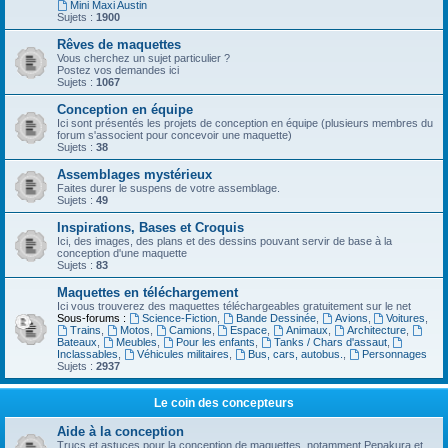
Mini Maxi Austin
Sujets :
1900
Rêves de maquettes
Vous cherchez un sujet particulier ?
Postez vos demandes ici
Sujets :
1067
Conception en équipe
Ici sont présentés les projets de conception en équipe (plusieurs membres du
forum s'associent pour concevoir une maquette)
Sujets :
38
Assemblages mystérieux
Faites durer le suspens de votre assemblage.
Sujets :
49
Inspirations, Bases et Croquis
Ici, des images, des plans et des dessins pouvant servir de base à la
conception d'une maquette
Sujets :
83
Maquettes en téléchargement
Ici vous trouverez des maquettes téléchargeables gratuitement sur le net
Sous-forums :
Science-Fiction
,
Bande Dessinée
,
Avions
,
Voitures
,
Trains
,
Motos
,
Camions
,
Espace
,
Animaux
,
Architecture
,
Bateaux
,
Meubles
,
Pour les enfants
,
Tanks / Chars d'assaut
,
Inclassables
,
Véhicules militaires
,
Bus, cars, autobus.
,
Personnages
Sujets :
2937
Le coin des concepteurs
Aide à la conception
Trucs et astuces pour la conception de maquettes, notamment Pepakura et