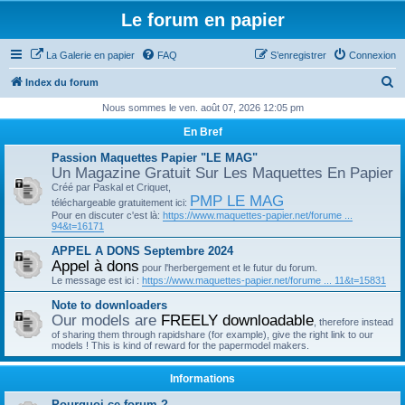
Le forum en papier
La Galerie en papier
FAQ
S’enregistrer
Connexion
R
Index du forum
e
Nous sommes le ven. août 07, 2026 12:05 pm
c
En Bref
h
Passion Maquettes Papier "LE MAG"
e
Un Magazine Gratuit Sur Les Maquettes En Papier
Créé par Paskal et Criquet,
r
PMP LE MAG
téléchargeable gratuitement ici:
c
Pour en discuter c'est là:
https://www.maquettes-papier.net/forume ...
94&t=16171
h
APPEL A DONS Septembre 2024
e
Appel à dons
pour l'herbergement et le futur du forum.
r
Le message est ici :
https://www.maquettes-papier.net/forume ... 11&t=15831
Note to downloaders
Our models are
FREELY downloadable
, therefore instead
of sharing them through rapidshare (for example), give the right link to our
models ! This is kind of reward for the papermodel makers.
Informations
Pourquoi ce forum ?