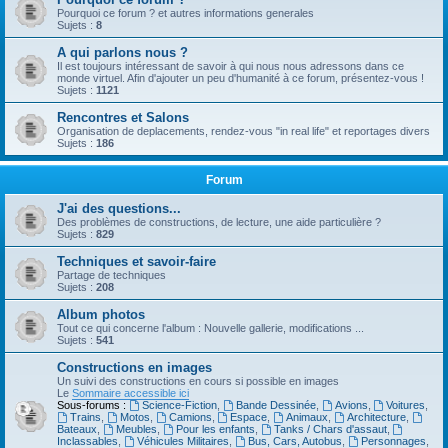
Pourquoi ce forum ? et autres informations generales
Sujets :
8
A qui parlons nous ?
Il est toujours intéressant de savoir à qui nous nous adressons dans ce
monde virtuel. Afin d'ajouter un peu d'humanité à ce forum, présentez-vous !
Sujets :
1121
Rencontres et Salons
Organisation de deplacements, rendez-vous "in real life" et reportages divers
Sujets :
186
Forum
J'ai des questions...
Des problèmes de constructions, de lecture, une aide particulière ?
Sujets :
829
Techniques et savoir-faire
Partage de techniques
Sujets :
208
Album photos
Tout ce qui concerne l'album : Nouvelle gallerie, modifications ...
Sujets :
541
Constructions en images
Un suivi des constructions en cours si possible en images
Le
Sommaire accessible ici
Sous-forums :
Science-Fiction
,
Bande Dessinée
,
Avions
,
Voitures
,
Trains
,
Motos
,
Camions
,
Espace
,
Animaux
,
Architecture
,
Bateaux
,
Meubles
,
Pour les enfants
,
Tanks / Chars d'assaut
,
Inclassables
,
Véhicules Militaires
,
Bus, Cars, Autobus
,
Personnages
,