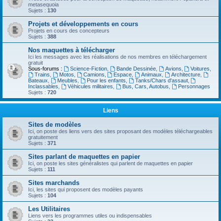
metasequoia
Sujets :
130
Projets et développements en cours
Projets en cours des concepteurs
Sujets :
388
Nos maquettes à télécharger
Ici les messages avec les réalisations de nos membres en téléchargement
gratuit
Sous-forums :
Science-Fiction
,
Bande Dessinée
,
Avions
,
Voitures
,
Trains
,
Motos
,
Camions
,
Espace
,
Animaux
,
Architecture
,
Bateaux
,
Meubles
,
Pour les enfants
,
Tanks/Chars d'assaut
,
Inclassables
,
Véhicules militaires
,
Bus, Cars, Autobus
,
Personnages
Sujets :
720
Liens
Sites de modèles
Ici, on poste des liens vers des sites proposant des modèles téléchargeables
gratuitement
Sujets :
371
Sites parlant de maquettes en papier
Ici, on poste les sites généralistes qui parlent de maquettes en papier
Sujets :
111
Sites marchands
Ici, les sites qui proposent des modèles payants
Sujets :
104
Les Utilitaires
Liens vers les programmes utiles ou indispensables