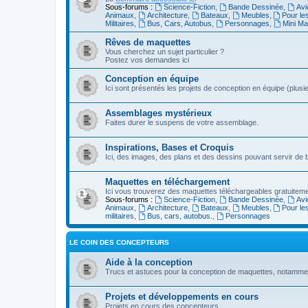
Sous-forums :
Science-Fiction
,
Bande Dessinée
,
Avi
Animaux
,
Architecture
,
Bateaux
,
Meubles
,
Pour le
Militaires
,
Bus, Cars, Autobus
,
Personnages
,
Mini Ma
Rêves de maquettes
Vous cherchez un sujet particulier ?
Postez vos demandes ici
Conception en équipe
Ici sont présentés les projets de conception en équipe (plu
Assemblages mystérieux
Faites durer le suspens de votre assemblage.
Inspirations, Bases et Croquis
Ici, des images, des plans et des dessins pouvant servir de
Maquettes en téléchargement
Ici vous trouverez des maquettes téléchargeables gratuitemen
Sous-forums :
Science-Fiction
,
Bande Dessinée
,
Avi
Animaux
,
Architecture
,
Bateaux
,
Meubles
,
Pour le
militaires
,
Bus, cars, autobus.
,
Personnages
LE COIN DES CONCEPTEURS
Aide à la conception
Trucs et astuces pour la conception de maquettes, notamm
Projets et développements en cours
Projets en cours des concepteurs