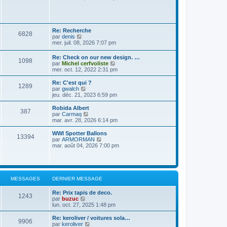
i
d
i
s
e
e
r
s
r
r
l
a
m
n
e
g
e
i
d
Re: Recherche
e
s
e
6828
e
V
par
denis
s
r
r
o
mer. juil. 08, 2026 7:07 pm
a
m
n
i
g
e
i
r
e
s
Re: Check on our new design. …
e
1098
l
s
V
par
Michel cerfvoliste
r
e
a
o
mer. oct. 12, 2022 2:31 pm
m
d
g
i
e
e
e
r
s
Re: C'est qui ?
r
1289
l
V
s
par
gwalch
n
e
o
a
jeu. déc. 21, 2023 6:59 pm
i
d
i
g
e
e
r
e
Robida Albert
r
387
r
l
V
par
Carmaq
m
n
e
o
mar. avr. 28, 2026 6:14 pm
e
i
d
i
s
e
e
r
WWI Spotter Ballons
s
r
13394
r
l
V
par
ARMORMAN
a
m
n
e
o
mar. août 04, 2026 7:00 pm
g
e
i
d
i
e
s
e
e
r
s
r
r
l
a
m
n
e
g
e
i
d
e
MESSAGES
DERNIER MESSAGE
s
e
e
s
r
r
a
Re: Prix tapis de deco.
m
n
1243
g
V
par
buzuc
e
i
e
o
lun. oct. 27, 2025 1:48 pm
s
e
i
s
r
r
a
Re: keroliver / voitures sola…
m
9906
l
g
V
par
keroliver
e