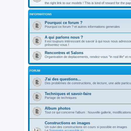
the right link to our models ! This is kind of reward for the 
INFORMATIONS
Pourquoi ce forum ?
Pourquoi ce forum ? et autres informations generales
A qui parlons nous ?
Il est toujours intéressant de savoir à qui nous nous adresso
présentez-vous !
Rencontres et Salons
Organisation de deplacements, rendez-vous "in real life" et 
FORUM
J'ai des questions...
Des problèmes de constructions, de lecture, une aide particul
Techniques et savoir-faire
Partage de techniques
Album photos
Tout ce qui concerne l'album : Nouvelle gallerie, modifications 
Constructions en images
Un suivi des constructions en cours si possible en images
Le
Sommaire accessible ici