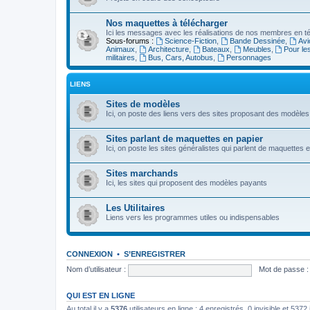
Nos maquettes à télécharger
Ici les messages avec les réalisations de nos membres en té
Sous-forums :
Science-Fiction
,
Bande Dessinée
,
Avi
Animaux
,
Architecture
,
Bateaux
,
Meubles
,
Pour le
militaires
,
Bus, Cars, Autobus
,
Personnages
LIENS
Sites de modèles
Ici, on poste des liens vers des sites proposant des modèles
Sites parlant de maquettes en papier
Ici, on poste les sites généralistes qui parlent de maquettes 
Sites marchands
Ici, les sites qui proposent des modèles payants
Les Utilitaires
Liens vers les programmes utiles ou indispensables
CONNEXION
•
S’ENREGISTRER
Nom d’utilisateur :
Mot de passe :
QUI EST EN LIGNE
Au total il y a
5376
utilisateurs en ligne : 4 enregistrés, 0 invisible et 537