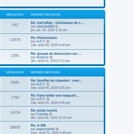
MESSAGES
DERNIER MESSAGE
Re: GeCuRep : Générateur de c…
142
V
par
robertaub86
o
jeu. juil. 30, 2026 3:16 am
i
r
Re: Présentation
12978
l
V
par
A.R.T.
e
o
mar. août 04, 2026 9:48 pm
d
i
e
r
Re: groupe de discussion sur …
r
1356
l
V
par
Bookers
n
e
o
dim. août 02, 2026 3:53 pm
i
d
i
e
e
r
r
r
l
MESSAGES
DERNIER MESSAGE
m
n
e
e
i
d
s
Re: Soufflet de chambre : com…
e
e
5695
s
V
par
A.R.T.
r
r
a
o
mar. août 04, 2026 9:55 pm
m
n
g
i
e
i
e
r
s
Re: Faire briller une maquett…
e
1750
l
s
V
par
A.R.T.
r
e
a
o
mar. août 04, 2026 9:45 pm
m
d
g
i
e
e
e
r
Re: poids lourds
s
14136
r
l
V
par
Carmaq
s
n
e
o
dim. août 02, 2026 10:25 am
a
i
d
i
g
e
e
r
e
Re: A 350
r
39658
r
l
V
par
paperman69
m
n
e
o
sam. août 01, 2026 6:49 pm
e