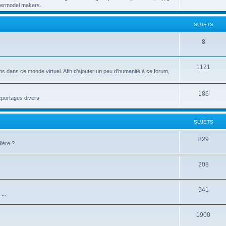
papermodel makers.
SUJETS
8
1121
ns dans ce monde virtuel. Afin d'ajouter un peu d'humanité à ce forum,
186
reportages divers
SUJETS
829
ière ?
208
541
...
1900