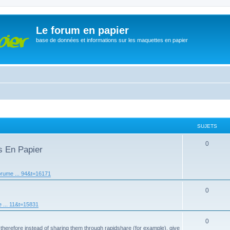
Le forum en papier
base de données et informations sur les maquettes en papier
SUJETS
0
s En Papier
orume ... 94&t=16171
0
 ... 11&t=15831
0
 therefore instead of sharing them through rapidshare (for example), give