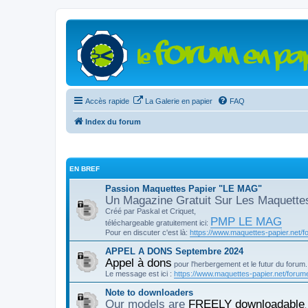
Accès rapide
La Galerie en papier
FAQ
Index du forum
EN BREF
Passion Maquettes Papier "LE MAG"
Un Magazine Gratuit Sur Les Maquette
Créé par Paskal et Criquet,
PMP LE MAG
téléchargeable gratuitement ici:
Pour en discuter c'est là:
https://www.maquettes-papier.net/f
APPEL A DONS Septembre 2024
Appel à dons
pour l'herbergement et le futur du forum.
Le message est ici :
https://www.maquettes-papier.net/forume
Note to downloaders
Our models are
FREELY downloadable
,