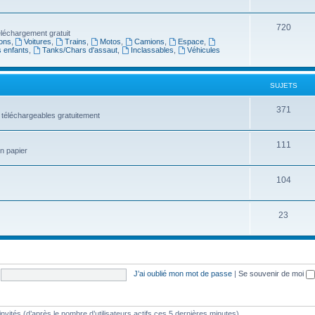
720
léchargement gratuit
ons
,
Voitures
,
Trains
,
Motos
,
Camions
,
Espace
,
s enfants
,
Tanks/Chars d'assaut
,
Inclassables
,
Véhicules
SUJETS
371
 téléchargeables gratuitement
111
en papier
104
23
J’ai oublié mon mot de passe
|
Se souvenir de moi
2 invités (d’après le nombre d’utilisateurs actifs ces 5 dernières minutes)