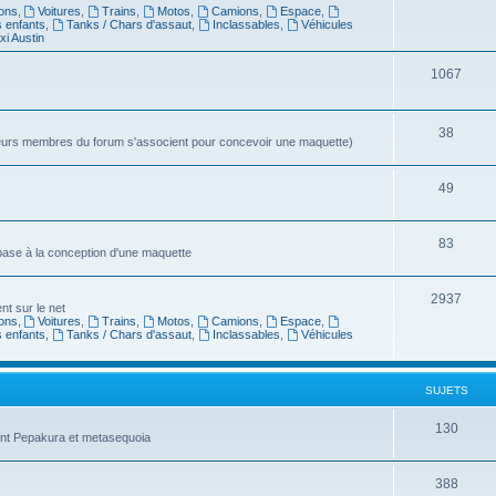
ons
,
Voitures
,
Trains
,
Motos
,
Camions
,
Espace
,
s enfants
,
Tanks / Chars d'assaut
,
Inclassables
,
Véhicules
xi Austin
1067
38
sieurs membres du forum s'associent pour concevoir une maquette)
49
83
 base à la conception d'une maquette
2937
t sur le net
ons
,
Voitures
,
Trains
,
Motos
,
Camions
,
Espace
,
s enfants
,
Tanks / Chars d'assaut
,
Inclassables
,
Véhicules
SUJETS
130
ent Pepakura et metasequoia
388