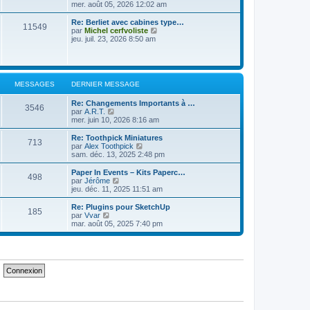
e
e
o
mer. août 05, 2026 12:02 am
s
d
i
s
e
r
a
Re: Berliet avec cabines type…
11549
r
l
g
V
par
Michel cerfvoliste
n
e
e
o
jeu. juil. 23, 2026 8:50 am
i
d
i
e
e
r
r
r
l
m
n
e
e
i
d
MESSAGES
DERNIER MESSAGE
s
e
e
s
r
r
a
Re: Changements Importants à …
m
n
3546
g
V
par
A.R.T.
e
i
e
o
mer. juin 10, 2026 8:16 am
s
e
i
s
r
r
a
Re: Toothpick Miniatures
m
713
l
g
V
par
Alex Toothpick
e
e
e
o
sam. déc. 13, 2025 2:48 pm
s
d
i
s
e
r
a
Paper In Events – Kits Paperc…
498
r
l
g
V
par
Jérôme
n
e
e
o
jeu. déc. 11, 2025 11:51 am
i
d
i
e
e
r
Re: Plugins pour SketchUp
r
185
r
l
V
par
Vvar
m
n
e
o
mar. août 05, 2025 7:40 pm
e
i
d
i
s
e
e
r
s
r
r
l
a
m
n
e
g
e
i
d
e
s
e
e
s
r
r
a
m
n
g
e
i
e
s
e