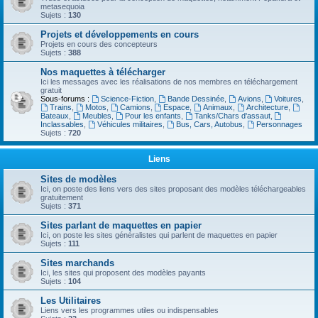
metasequoia
Sujets :
130
Projets et développements en cours
Projets en cours des concepteurs
Sujets :
388
Nos maquettes à télécharger
Ici les messages avec les réalisations de nos membres en téléchargement
gratuit
Sous-forums :
Science-Fiction
,
Bande Dessinée
,
Avions
,
Voitures
,
Trains
,
Motos
,
Camions
,
Espace
,
Animaux
,
Architecture
,
Bateaux
,
Meubles
,
Pour les enfants
,
Tanks/Chars d'assaut
,
Inclassables
,
Véhicules militaires
,
Bus, Cars, Autobus
,
Personnages
Sujets :
720
Liens
Sites de modèles
Ici, on poste des liens vers des sites proposant des modèles téléchargeables
gratuitement
Sujets :
371
Sites parlant de maquettes en papier
Ici, on poste les sites généralistes qui parlent de maquettes en papier
Sujets :
111
Sites marchands
Ici, les sites qui proposent des modèles payants
Sujets :
104
Les Utilitaires
Liens vers les programmes utiles ou indispensables