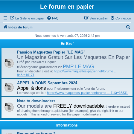
Le forum en papier
La Galerie en papier
FAQ
S’enregistrer
Connexion
R
Index du forum
e
Nous sommes le ven. août 07, 2026 2:42 pm
c
En Bref
h
Passion Maquettes Papier "LE MAG"
e
Un Magazine Gratuit Sur Les Maquettes En Papier
Créé par Paskal et Criquet,
r
PMP LE MAG
téléchargeable gratuitement ici:
c
Pour en discuter c'est là:
https://www.maquettes-papier.net/forume ...
94&t=16171
h
APPEL A DONS Septembre 2024
e
Appel à dons
pour l'herbergement et le futur du forum.
r
Le message est ici :
https://www.maquettes-papier.net/forume ... 11&t=15831
Note to downloaders
Our models are
FREELY downloadable
, therefore instead
of sharing them through rapidshare (for example), give the right link to our
models ! This is kind of reward for the papermodel makers.
Informations
Pourquoi ce forum ?