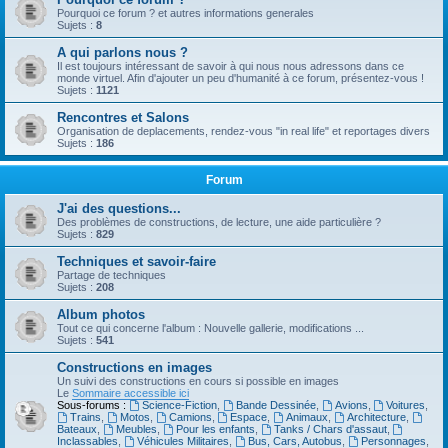
Pourquoi ce forum ? et autres informations generales
Sujets :
8
A qui parlons nous ?
Il est toujours intéressant de savoir à qui nous nous adressons dans ce
monde virtuel. Afin d'ajouter un peu d'humanité à ce forum, présentez-vous !
Sujets :
1121
Rencontres et Salons
Organisation de deplacements, rendez-vous "in real life" et reportages divers
Sujets :
186
Forum
J'ai des questions...
Des problèmes de constructions, de lecture, une aide particulière ?
Sujets :
829
Techniques et savoir-faire
Partage de techniques
Sujets :
208
Album photos
Tout ce qui concerne l'album : Nouvelle gallerie, modifications ...
Sujets :
541
Constructions en images
Un suivi des constructions en cours si possible en images
Le
Sommaire accessible ici
Sous-forums :
Science-Fiction
,
Bande Dessinée
,
Avions
,
Voitures
,
Trains
,
Motos
,
Camions
,
Espace
,
Animaux
,
Architecture
,
Bateaux
,
Meubles
,
Pour les enfants
,
Tanks / Chars d'assaut
,
Inclassables
,
Véhicules Militaires
,
Bus, Cars, Autobus
,
Personnages
,