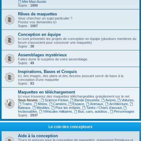
Mini Maxi Austin
Sujets :
1900
Rêves de maquettes
Vous cherchez un sujet particulier ?
Postez vos demandes ici
Sujets :
1067
Conception en équipe
Ici sont présentés les projets de conception en équipe (plusieurs membres du
forum s'associent pour concevoir une maquette)
Sujets :
38
Assemblages mystérieux
Faites durer le suspens de votre assemblage.
Sujets :
49
Inspirations, Bases et Croquis
Ici, des images, des plans et des dessins pouvant servir de base à la
conception d'une maquette
Sujets :
83
Maquettes en téléchargement
Ici vous trouverez des maquettes téléchargeables gratuitement sur le net
Sous-forums :
Science-Fiction
,
Bande Dessinée
,
Avions
,
Voitures
,
Trains
,
Motos
,
Camions
,
Espace
,
Animaux
,
Architecture
,
Bateaux
,
Meubles
,
Pour les enfants
,
Tanks / Chars d'assaut
,
Inclassables
,
Véhicules militaires
,
Bus, cars, autobus.
,
Personnages
Sujets :
2937
Le coin des concepteurs
Aide à la conception
Trucs et astuces pour la conception de maquettes, notamment Pepakura et