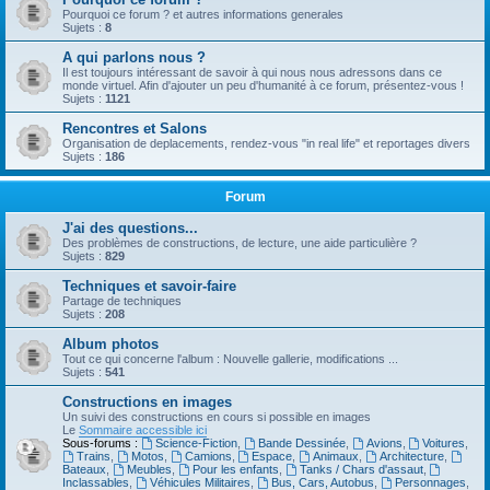
Pourquoi ce forum ? et autres informations generales
Sujets :
8
A qui parlons nous ?
Il est toujours intéressant de savoir à qui nous nous adressons dans ce
monde virtuel. Afin d'ajouter un peu d'humanité à ce forum, présentez-vous !
Sujets :
1121
Rencontres et Salons
Organisation de deplacements, rendez-vous "in real life" et reportages divers
Sujets :
186
Forum
J'ai des questions...
Des problèmes de constructions, de lecture, une aide particulière ?
Sujets :
829
Techniques et savoir-faire
Partage de techniques
Sujets :
208
Album photos
Tout ce qui concerne l'album : Nouvelle gallerie, modifications ...
Sujets :
541
Constructions en images
Un suivi des constructions en cours si possible en images
Le
Sommaire accessible ici
Sous-forums :
Science-Fiction
,
Bande Dessinée
,
Avions
,
Voitures
,
Trains
,
Motos
,
Camions
,
Espace
,
Animaux
,
Architecture
,
Bateaux
,
Meubles
,
Pour les enfants
,
Tanks / Chars d'assaut
,
Inclassables
,
Véhicules Militaires
,
Bus, Cars, Autobus
,
Personnages
,