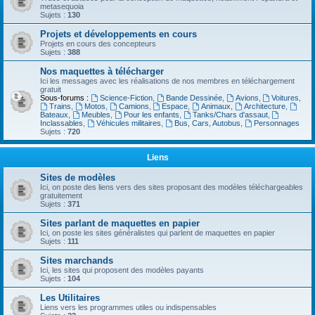
metasequoia
Sujets :
130
Projets et développements en cours
Projets en cours des concepteurs
Sujets :
388
Nos maquettes à télécharger
Ici les messages avec les réalisations de nos membres en téléchargement
gratuit
Sous-forums :
Science-Fiction
,
Bande Dessinée
,
Avions
,
Voitures
,
Trains
,
Motos
,
Camions
,
Espace
,
Animaux
,
Architecture
,
Bateaux
,
Meubles
,
Pour les enfants
,
Tanks/Chars d'assaut
,
Inclassables
,
Véhicules militaires
,
Bus, Cars, Autobus
,
Personnages
Sujets :
720
Liens
Sites de modèles
Ici, on poste des liens vers des sites proposant des modèles téléchargeables
gratuitement
Sujets :
371
Sites parlant de maquettes en papier
Ici, on poste les sites généralistes qui parlent de maquettes en papier
Sujets :
111
Sites marchands
Ici, les sites qui proposent des modèles payants
Sujets :
104
Les Utilitaires
Liens vers les programmes utiles ou indispensables