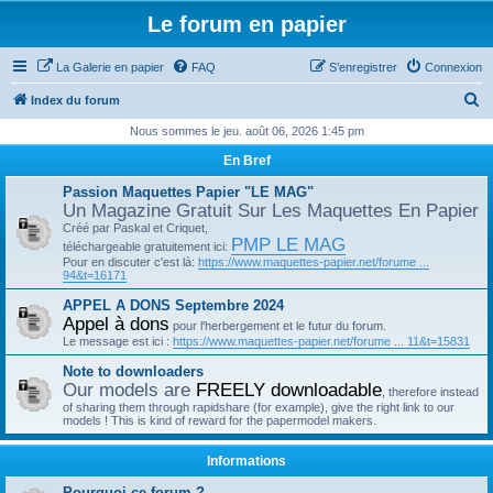
Le forum en papier
La Galerie en papier
FAQ
S’enregistrer
Connexion
R
Index du forum
e
Nous sommes le jeu. août 06, 2026 1:45 pm
c
En Bref
h
Passion Maquettes Papier "LE MAG"
e
Un Magazine Gratuit Sur Les Maquettes En Papier
Créé par Paskal et Criquet,
r
PMP LE MAG
téléchargeable gratuitement ici:
c
Pour en discuter c'est là:
https://www.maquettes-papier.net/forume ...
94&t=16171
h
APPEL A DONS Septembre 2024
e
Appel à dons
pour l'herbergement et le futur du forum.
r
Le message est ici :
https://www.maquettes-papier.net/forume ... 11&t=15831
Note to downloaders
Our models are
FREELY downloadable
, therefore instead
of sharing them through rapidshare (for example), give the right link to our
models ! This is kind of reward for the papermodel makers.
Informations
Pourquoi ce forum ?