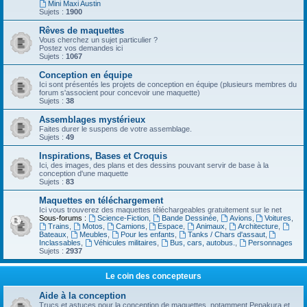
Mini Maxi Austin
Sujets :
1900
Rêves de maquettes
Vous cherchez un sujet particulier ?
Postez vos demandes ici
Sujets :
1067
Conception en équipe
Ici sont présentés les projets de conception en équipe (plusieurs membres du
forum s'associent pour concevoir une maquette)
Sujets :
38
Assemblages mystérieux
Faites durer le suspens de votre assemblage.
Sujets :
49
Inspirations, Bases et Croquis
Ici, des images, des plans et des dessins pouvant servir de base à la
conception d'une maquette
Sujets :
83
Maquettes en téléchargement
Ici vous trouverez des maquettes téléchargeables gratuitement sur le net
Sous-forums :
Science-Fiction
,
Bande Dessinée
,
Avions
,
Voitures
,
Trains
,
Motos
,
Camions
,
Espace
,
Animaux
,
Architecture
,
Bateaux
,
Meubles
,
Pour les enfants
,
Tanks / Chars d'assaut
,
Inclassables
,
Véhicules militaires
,
Bus, cars, autobus.
,
Personnages
Sujets :
2937
Le coin des concepteurs
Aide à la conception
Trucs et astuces pour la conception de maquettes, notamment Pepakura et