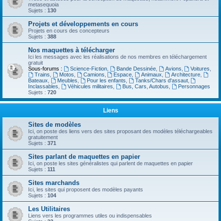
metasequoia
Sujets :
130
Projets et développements en cours
Projets en cours des concepteurs
Sujets :
388
Nos maquettes à télécharger
Ici les messages avec les réalisations de nos membres en téléchargement
gratuit
Sous-forums :
Science-Fiction
,
Bande Dessinée
,
Avions
,
Voitures
,
Trains
,
Motos
,
Camions
,
Espace
,
Animaux
,
Architecture
,
Bateaux
,
Meubles
,
Pour les enfants
,
Tanks/Chars d'assaut
,
Inclassables
,
Véhicules militaires
,
Bus, Cars, Autobus
,
Personnages
Sujets :
720
Liens
Sites de modèles
Ici, on poste des liens vers des sites proposant des modèles téléchargeables
gratuitement
Sujets :
371
Sites parlant de maquettes en papier
Ici, on poste les sites généralistes qui parlent de maquettes en papier
Sujets :
111
Sites marchands
Ici, les sites qui proposent des modèles payants
Sujets :
104
Les Utilitaires
Liens vers les programmes utiles ou indispensables