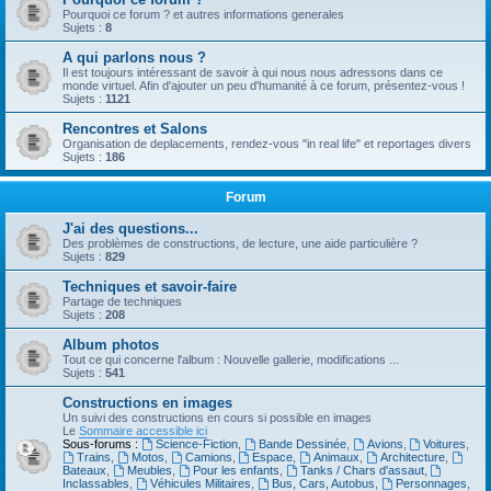
Pourquoi ce forum ? et autres informations generales
Sujets :
8
A qui parlons nous ?
Il est toujours intéressant de savoir à qui nous nous adressons dans ce
monde virtuel. Afin d'ajouter un peu d'humanité à ce forum, présentez-vous !
Sujets :
1121
Rencontres et Salons
Organisation de deplacements, rendez-vous "in real life" et reportages divers
Sujets :
186
Forum
J'ai des questions...
Des problèmes de constructions, de lecture, une aide particulière ?
Sujets :
829
Techniques et savoir-faire
Partage de techniques
Sujets :
208
Album photos
Tout ce qui concerne l'album : Nouvelle gallerie, modifications ...
Sujets :
541
Constructions en images
Un suivi des constructions en cours si possible en images
Le
Sommaire accessible ici
Sous-forums :
Science-Fiction
,
Bande Dessinée
,
Avions
,
Voitures
,
Trains
,
Motos
,
Camions
,
Espace
,
Animaux
,
Architecture
,
Bateaux
,
Meubles
,
Pour les enfants
,
Tanks / Chars d'assaut
,
Inclassables
,
Véhicules Militaires
,
Bus, Cars, Autobus
,
Personnages
,