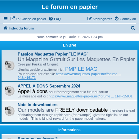
Le forum en papier
La Galerie en papier
FAQ
S’enregistrer
Connexion
R
Index du forum
e
Nous sommes le jeu. août 06, 2026 1:34 pm
c
En Bref
h
Passion Maquettes Papier "LE MAG"
e
Un Magazine Gratuit Sur Les Maquettes En Papier
Créé par Paskal et Criquet,
r
PMP LE MAG
téléchargeable gratuitement ici:
c
Pour en discuter c'est là:
https://www.maquettes-papier.net/forume ...
94&t=16171
h
APPEL A DONS Septembre 2024
e
Appel à dons
pour l'herbergement et le futur du forum.
r
Le message est ici :
https://www.maquettes-papier.net/forume ... 11&t=15831
Note to downloaders
Our models are
FREELY downloadable
, therefore instead
of sharing them through rapidshare (for example), give the right link to our
models ! This is kind of reward for the papermodel makers.
Informations
Pourquoi ce forum ?