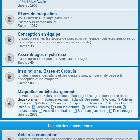
Mini Maxi Austin
Sujets :
1900
Rêves de maquettes
Vous cherchez un sujet particulier ?
Postez vos demandes ici
Sujets :
1067
Conception en équipe
Ici sont présentés les projets de conception en équipe (plusieurs membres du
forum s'associent pour concevoir une maquette)
Sujets :
38
Assemblages mystérieux
Faites durer le suspens de votre assemblage.
Sujets :
49
Inspirations, Bases et Croquis
Ici, des images, des plans et des dessins pouvant servir de base à la
conception d'une maquette
Sujets :
83
Maquettes en téléchargement
Ici vous trouverez des maquettes téléchargeables gratuitement sur le net
Sous-forums :
Science-Fiction
,
Bande Dessinée
,
Avions
,
Voitures
,
Trains
,
Motos
,
Camions
,
Espace
,
Animaux
,
Architecture
,
Bateaux
,
Meubles
,
Pour les enfants
,
Tanks / Chars d'assaut
,
Inclassables
,
Véhicules militaires
,
Bus, cars, autobus.
,
Personnages
Sujets :
2937
Le coin des concepteurs
Aide à la conception
Trucs et astuces pour la conception de maquettes, notamment Pepakura et