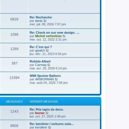
i
d
i
s
e
e
r
s
r
r
l
a
m
n
e
g
e
i
d
Re: Recherche
e
s
e
6828
e
V
par
denis
s
r
r
o
mer. juil. 08, 2026 7:07 pm
a
m
n
i
g
e
i
r
e
s
Re: Check on our new design. …
e
1098
l
s
V
par
Michel cerfvoliste
r
e
a
o
mer. oct. 12, 2022 2:31 pm
m
d
g
i
e
e
e
r
s
Re: C'est qui ?
r
1289
l
V
s
par
gwalch
n
e
o
a
jeu. déc. 21, 2023 6:59 pm
i
d
i
g
e
e
r
e
Robida Albert
r
387
r
l
V
par
Carmaq
m
n
e
o
mar. avr. 28, 2026 6:14 pm
e
i
d
i
s
e
e
r
WWI Spotter Ballons
s
r
13394
r
l
V
par
ARMORMAN
a
m
n
e
o
mar. août 04, 2026 7:00 pm
g
e
i
d
i
e
s
e
e
r
s
r
r
l
a
m
n
e
g
e
i
d
e
MESSAGES
DERNIER MESSAGE
s
e
e
s
r
r
a
Re: Prix tapis de deco.
m
n
1243
g
V
par
buzuc
e
i
e
o
lun. oct. 27, 2025 1:48 pm
s
e
i
s
r
r
a
Re: keroliver / voitures sola…
m
9906
l
g
V
par
keroliver
e