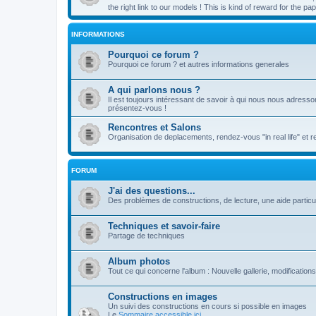
the right link to our models ! This is kind of reward for the 
INFORMATIONS
Pourquoi ce forum ?
Pourquoi ce forum ? et autres informations generales
A qui parlons nous ?
Il est toujours intéressant de savoir à qui nous nous adresso
présentez-vous !
Rencontres et Salons
Organisation de deplacements, rendez-vous "in real life" et 
FORUM
J'ai des questions...
Des problèmes de constructions, de lecture, une aide particul
Techniques et savoir-faire
Partage de techniques
Album photos
Tout ce qui concerne l'album : Nouvelle gallerie, modifications 
Constructions en images
Un suivi des constructions en cours si possible en images
Le
Sommaire accessible ici