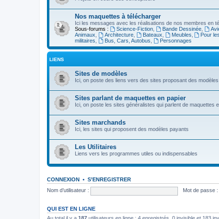
Nos maquettes à télécharger
Ici les messages avec les réalisations de nos membres en té
Sous-forums :
Science-Fiction
,
Bande Dessinée
,
Avi
Animaux
,
Architecture
,
Bateaux
,
Meubles
,
Pour le
militaires
,
Bus, Cars, Autobus
,
Personnages
LIENS
Sites de modèles
Ici, on poste des liens vers des sites proposant des modèles
Sites parlant de maquettes en papier
Ici, on poste les sites généralistes qui parlent de maquettes 
Sites marchands
Ici, les sites qui proposent des modèles payants
Les Utilitaires
Liens vers les programmes utiles ou indispensables
CONNEXION
•
S’ENREGISTRER
Nom d’utilisateur :
Mot de passe :
QUI EST EN LIGNE
Au total il y a
187
utilisateurs en ligne : 4 enregistrés, 0 invisible et 183 i