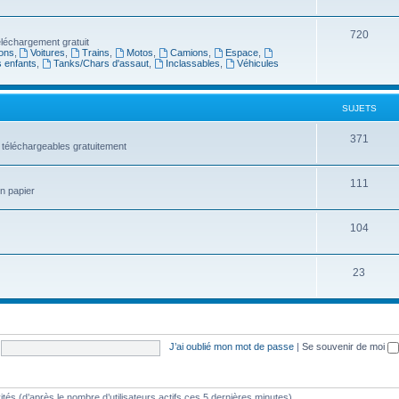
720
léchargement gratuit
ons
,
Voitures
,
Trains
,
Motos
,
Camions
,
Espace
,
s enfants
,
Tanks/Chars d'assaut
,
Inclassables
,
Véhicules
SUJETS
371
 téléchargeables gratuitement
111
en papier
104
23
J’ai oublié mon mot de passe
|
Se souvenir de moi
nvités (d’après le nombre d’utilisateurs actifs ces 5 dernières minutes)