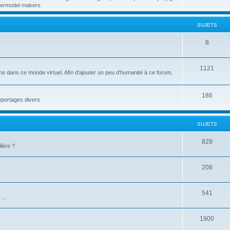
papermodel makers.
SUJETS
8
1121
ns dans ce monde virtuel. Afin d'ajouter un peu d'humanité à ce forum,
186
reportages divers
SUJETS
829
ière ?
208
541
...
1900