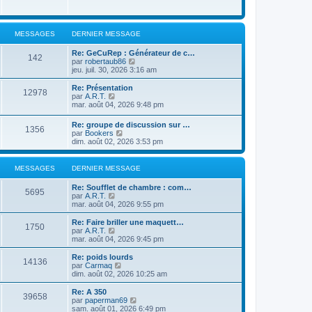
MESSAGES
DERNIER MESSAGE
Re: GeCuRep : Générateur de c…
142
V
par
robertaub86
o
jeu. juil. 30, 2026 3:16 am
i
r
Re: Présentation
12978
l
V
par
A.R.T.
e
o
mar. août 04, 2026 9:48 pm
d
i
e
r
Re: groupe de discussion sur …
r
1356
l
V
par
Bookers
n
e
o
dim. août 02, 2026 3:53 pm
i
d
i
e
e
r
r
r
l
MESSAGES
DERNIER MESSAGE
m
n
e
e
i
d
s
Re: Soufflet de chambre : com…
e
e
5695
s
V
par
A.R.T.
r
r
a
o
mar. août 04, 2026 9:55 pm
m
n
g
i
e
i
e
r
s
Re: Faire briller une maquett…
e
1750
l
s
V
par
A.R.T.
r
e
a
o
mar. août 04, 2026 9:45 pm
m
d
g
i
e
e
e
r
Re: poids lourds
s
14136
r
l
V
par
Carmaq
s
n
e
o
dim. août 02, 2026 10:25 am
a
i
d
i
g
e
e
r
e
Re: A 350
r
39658
r
l
V
par
paperman69
m
n
e
o
sam. août 01, 2026 6:49 pm
e