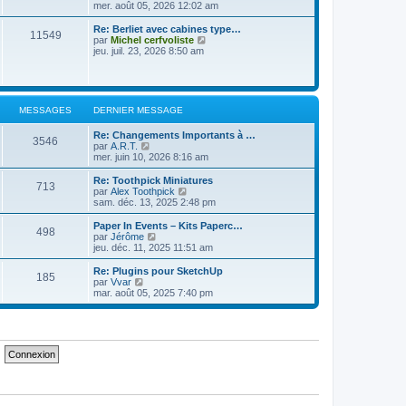
e
e
o
mer. août 05, 2026 12:02 am
s
d
i
s
e
r
a
Re: Berliet avec cabines type…
11549
r
l
g
V
par
Michel cerfvoliste
n
e
e
o
jeu. juil. 23, 2026 8:50 am
i
d
i
e
e
r
r
r
l
m
n
e
e
i
d
MESSAGES
DERNIER MESSAGE
s
e
e
s
r
r
a
Re: Changements Importants à …
m
n
3546
g
V
par
A.R.T.
e
i
e
o
mer. juin 10, 2026 8:16 am
s
e
i
s
r
r
a
Re: Toothpick Miniatures
m
713
l
g
V
par
Alex Toothpick
e
e
e
o
sam. déc. 13, 2025 2:48 pm
s
d
i
s
e
r
a
Paper In Events – Kits Paperc…
498
r
l
g
V
par
Jérôme
n
e
e
o
jeu. déc. 11, 2025 11:51 am
i
d
i
e
e
r
Re: Plugins pour SketchUp
r
185
r
l
V
par
Vvar
m
n
e
o
mar. août 05, 2025 7:40 pm
e
i
d
i
s
e
e
r
s
r
r
l
a
m
n
e
g
e
i
d
e
s
e
e
s
r
r
a
m
n
g
e
i
e
s
e