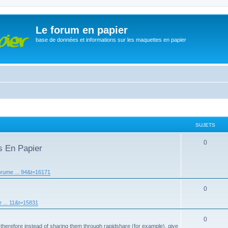
Le forum en papier
base de données et informations sur les maquettes en papier
SUJETS
0
s En Papier
orume ... 94&t=16171
0
 ... 11&t=15831
0
 therefore instead of sharing them through rapidshare (for example), give