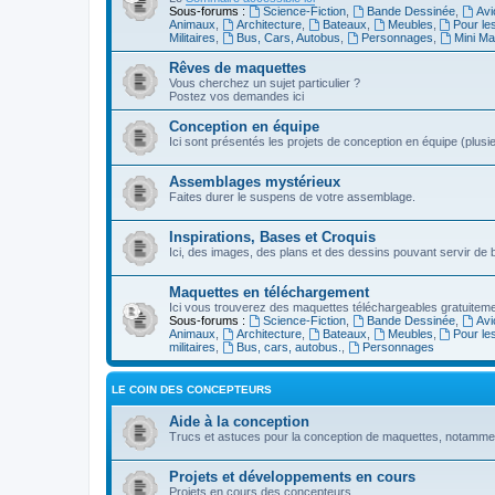
Sous-forums :
Science-Fiction
,
Bande Dessinée
,
Avi
Animaux
,
Architecture
,
Bateaux
,
Meubles
,
Pour le
Militaires
,
Bus, Cars, Autobus
,
Personnages
,
Mini Ma
Rêves de maquettes
Vous cherchez un sujet particulier ?
Postez vos demandes ici
Conception en équipe
Ici sont présentés les projets de conception en équipe (plu
Assemblages mystérieux
Faites durer le suspens de votre assemblage.
Inspirations, Bases et Croquis
Ici, des images, des plans et des dessins pouvant servir de
Maquettes en téléchargement
Ici vous trouverez des maquettes téléchargeables gratuitemen
Sous-forums :
Science-Fiction
,
Bande Dessinée
,
Avi
Animaux
,
Architecture
,
Bateaux
,
Meubles
,
Pour le
militaires
,
Bus, cars, autobus.
,
Personnages
LE COIN DES CONCEPTEURS
Aide à la conception
Trucs et astuces pour la conception de maquettes, notamm
Projets et développements en cours
Projets en cours des concepteurs