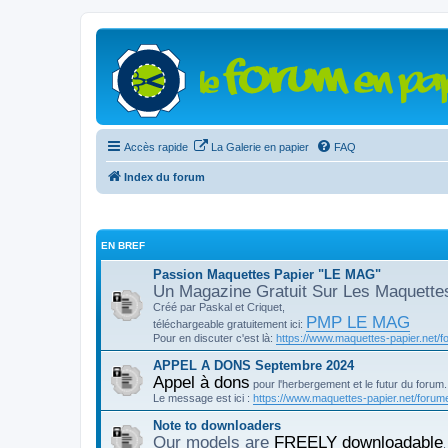
Accès rapide
La Galerie en papier
FAQ
Index du forum
EN BREF
Passion Maquettes Papier "LE MAG"
Un Magazine Gratuit Sur Les Maquette
Créé par Paskal et Criquet,
PMP LE MAG
téléchargeable gratuitement ici:
Pour en discuter c'est là:
https://www.maquettes-papier.net/f
APPEL A DONS Septembre 2024
Appel à dons
pour l'herbergement et le futur du forum.
Le message est ici :
https://www.maquettes-papier.net/forume
Note to downloaders
Our models are
FREELY downloadable
,