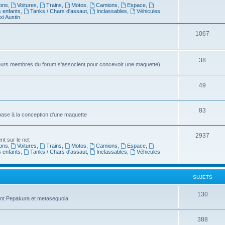
ons
,
Voitures
,
Trains
,
Motos
,
Camions
,
Espace
,
s enfants
,
Tanks / Chars d'assaut
,
Inclassables
,
Véhicules
xi Austin
1067
38
sieurs membres du forum s'associent pour concevoir une maquette)
49
83
 base à la conception d'une maquette
2937
t sur le net
ons
,
Voitures
,
Trains
,
Motos
,
Camions
,
Espace
,
s enfants
,
Tanks / Chars d'assaut
,
Inclassables
,
Véhicules
SUJETS
130
ent Pepakura et metasequoia
388