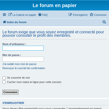
Le forum en papier
La Galerie en papier
FAQ
S’enregistrer
Connexion
R
Index du forum
e
Le forum exige que vous soyez enregistré et connecté pour
c
pouvoir consulter le profil des membres.
h
Nom d’utilisateur :
e
r
Mot de passe :
c
h
J’ai oublié mon mot de passe
Renvoyer le courriel de confirmation
e
r
Se souvenir de moi
Cacher mon statut en ligne pour cette session
S’ENREGISTRER
Vous devez être enregistré pour vous connecter. L’enregistrement ne prend