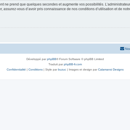
ment ne prend que quelques secondes et augmente vos possibilités. L’administrate
 assurez-vous d’avoir pris connaissance de nos conditions d’utilisation et de notre 
Nou
Développé par
phpBB
® Forum Software © phpBB Limited
Traduit par
phpBB-fr.com
Confidentialité
|
Conditions
| Style par
buzuc
| Images et design par
Calamansi Designs