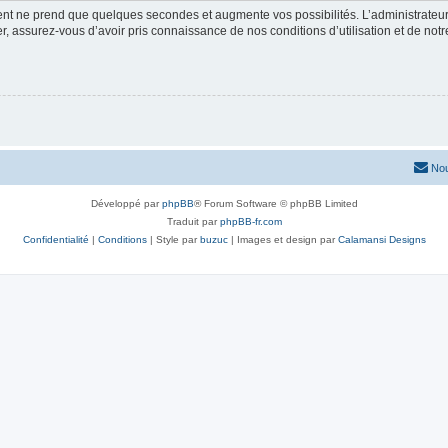
ment ne prend que quelques secondes et augmente vos possibilités. L’administrate
 assurez-vous d’avoir pris connaissance de nos conditions d’utilisation et de notre 
Nou
Développé par
phpBB
® Forum Software © phpBB Limited
Traduit par
phpBB-fr.com
Confidentialité
|
Conditions
| Style par
buzuc
| Images et design par
Calamansi Designs