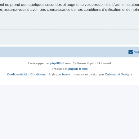
ment ne prend que quelques secondes et augmente vos possibilités. L’administrate
 assurez-vous d’avoir pris connaissance de nos conditions d’utilisation et de notre 
Nou
Développé par
phpBB
® Forum Software © phpBB Limited
Traduit par
phpBB-fr.com
Confidentialité
|
Conditions
| Style par
buzuc
| Images et design par
Calamansi Designs