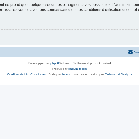
ment ne prend que quelques secondes et augmente vos possibilités. L’administrate
 assurez-vous d’avoir pris connaissance de nos conditions d’utilisation et de notre 
Nou
Développé par
phpBB
® Forum Software © phpBB Limited
Traduit par
phpBB-fr.com
Confidentialité
|
Conditions
| Style par
buzuc
| Images et design par
Calamansi Designs