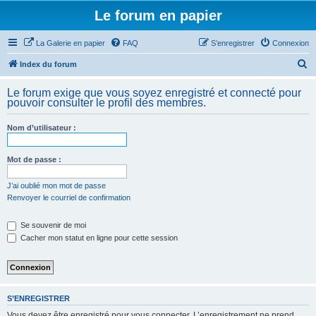
Le forum en papier
La Galerie en papier
FAQ
S’enregistrer
Connexion
R
Index du forum
e
Le forum exige que vous soyez enregistré et connecté pour
c
pouvoir consulter le profil des membres.
h
Nom d’utilisateur :
e
r
Mot de passe :
c
h
J’ai oublié mon mot de passe
Renvoyer le courriel de confirmation
e
r
Se souvenir de moi
Cacher mon statut en ligne pour cette session
S’ENREGISTRER
Vous devez être enregistré pour vous connecter. L’enregistrement ne prend