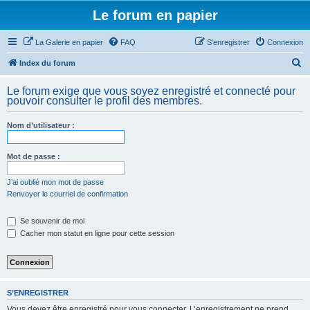
Le forum en papier
La Galerie en papier
FAQ
S’enregistrer
Connexion
R
Index du forum
e
Le forum exige que vous soyez enregistré et connecté pour
c
pouvoir consulter le profil des membres.
h
Nom d’utilisateur :
e
r
Mot de passe :
c
h
J’ai oublié mon mot de passe
Renvoyer le courriel de confirmation
e
r
Se souvenir de moi
Cacher mon statut en ligne pour cette session
S’ENREGISTRER
Vous devez être enregistré pour vous connecter. L’enregistrement ne prend