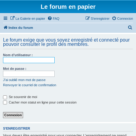
Le forum en papier
La Galerie en papier
FAQ
S’enregistrer
Connexion
R
Index du forum
e
Le forum exige que vous soyez enregistré et connecté pour
c
pouvoir consulter le profil des membres.
h
Nom d’utilisateur :
e
r
Mot de passe :
c
h
J’ai oublié mon mot de passe
Renvoyer le courriel de confirmation
e
r
Se souvenir de moi
Cacher mon statut en ligne pour cette session
S’ENREGISTRER
Vous devez être enregistré pour vous connecter. L’enregistrement ne prend