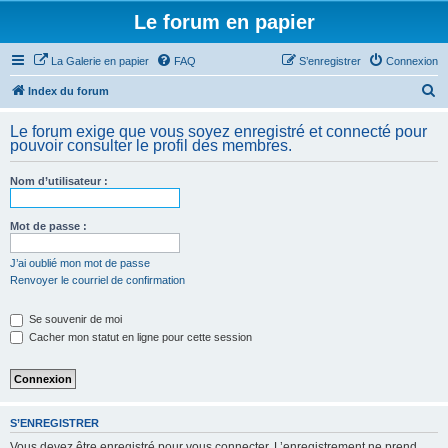
Le forum en papier
La Galerie en papier
FAQ
S’enregistrer
Connexion
R
Index du forum
e
Le forum exige que vous soyez enregistré et connecté pour
c
pouvoir consulter le profil des membres.
h
Nom d’utilisateur :
e
r
Mot de passe :
c
h
J’ai oublié mon mot de passe
Renvoyer le courriel de confirmation
e
r
Se souvenir de moi
Cacher mon statut en ligne pour cette session
S’ENREGISTRER
Vous devez être enregistré pour vous connecter. L’enregistrement ne prend