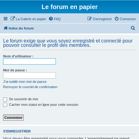
Le forum en papier
La Galerie en papier
FAQ
S’enregistrer
Connexion
R
Index du forum
e
Le forum exige que vous soyez enregistré et connecté pour
c
pouvoir consulter le profil des membres.
h
Nom d’utilisateur :
e
r
Mot de passe :
c
h
J’ai oublié mon mot de passe
Renvoyer le courriel de confirmation
e
r
Se souvenir de moi
Cacher mon statut en ligne pour cette session
S’ENREGISTRER
Vous devez être enregistré pour vous connecter. L’enregistrement ne prend