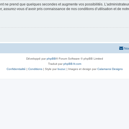
ment ne prend que quelques secondes et augmente vos possibilités. L’administrate
 assurez-vous d’avoir pris connaissance de nos conditions d’utilisation et de notre 
Nou
Développé par
phpBB
® Forum Software © phpBB Limited
Traduit par
phpBB-fr.com
Confidentialité
|
Conditions
| Style par
buzuc
| Images et design par
Calamansi Designs