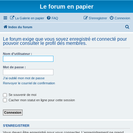
Le forum en papier
La Galerie en papier
FAQ
S’enregistrer
Connexion
R
Index du forum
e
Le forum exige que vous soyez enregistré et connecté pour
c
pouvoir consulter le profil des membres.
h
Nom d’utilisateur :
e
r
Mot de passe :
c
h
J’ai oublié mon mot de passe
Renvoyer le courriel de confirmation
e
r
Se souvenir de moi
Cacher mon statut en ligne pour cette session
S’ENREGISTRER
Vous devez être enregistré pour vous connecter. L’enregistrement ne prend