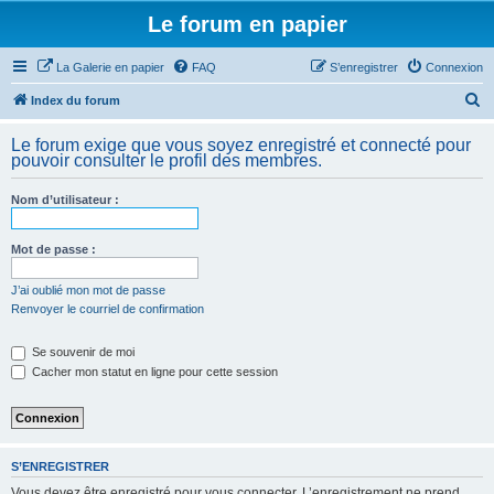
Le forum en papier
La Galerie en papier
FAQ
S’enregistrer
Connexion
R
Index du forum
e
Le forum exige que vous soyez enregistré et connecté pour
c
pouvoir consulter le profil des membres.
h
Nom d’utilisateur :
e
r
Mot de passe :
c
h
J’ai oublié mon mot de passe
Renvoyer le courriel de confirmation
e
r
Se souvenir de moi
Cacher mon statut en ligne pour cette session
S’ENREGISTRER
Vous devez être enregistré pour vous connecter. L’enregistrement ne prend