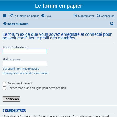
Le forum en papier
La Galerie en papier
FAQ
S’enregistrer
Connexion
R
Index du forum
e
Le forum exige que vous soyez enregistré et connecté pour
c
pouvoir consulter le profil des membres.
h
Nom d’utilisateur :
e
r
Mot de passe :
c
h
J’ai oublié mon mot de passe
Renvoyer le courriel de confirmation
e
r
Se souvenir de moi
Cacher mon statut en ligne pour cette session
S’ENREGISTRER
Vous devez être enregistré pour vous connecter. L’enregistrement ne prend