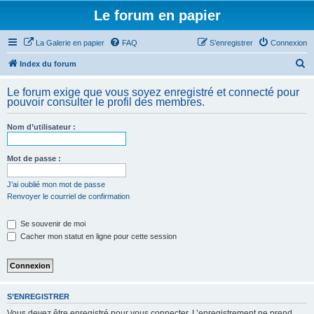
Le forum en papier
La Galerie en papier
FAQ
S’enregistrer
Connexion
R
Index du forum
e
Le forum exige que vous soyez enregistré et connecté pour
c
pouvoir consulter le profil des membres.
h
Nom d’utilisateur :
e
r
Mot de passe :
c
h
J’ai oublié mon mot de passe
Renvoyer le courriel de confirmation
e
r
Se souvenir de moi
Cacher mon statut en ligne pour cette session
S’ENREGISTRER
Vous devez être enregistré pour vous connecter. L’enregistrement ne prend