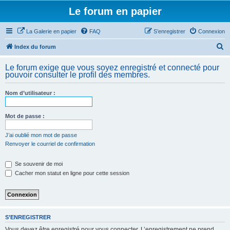
Le forum en papier
La Galerie en papier
FAQ
S’enregistrer
Connexion
R
Index du forum
e
Le forum exige que vous soyez enregistré et connecté pour
c
pouvoir consulter le profil des membres.
h
Nom d’utilisateur :
e
r
Mot de passe :
c
h
J’ai oublié mon mot de passe
Renvoyer le courriel de confirmation
e
r
Se souvenir de moi
Cacher mon statut en ligne pour cette session
S’ENREGISTRER
Vous devez être enregistré pour vous connecter. L’enregistrement ne prend