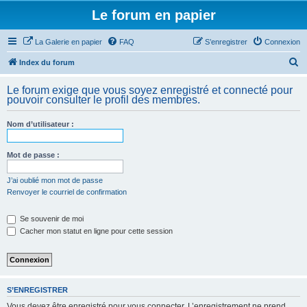
Le forum en papier
La Galerie en papier
FAQ
S’enregistrer
Connexion
R
Index du forum
e
Le forum exige que vous soyez enregistré et connecté pour
c
pouvoir consulter le profil des membres.
h
Nom d’utilisateur :
e
r
Mot de passe :
c
h
J’ai oublié mon mot de passe
Renvoyer le courriel de confirmation
e
r
Se souvenir de moi
Cacher mon statut en ligne pour cette session
S’ENREGISTRER
Vous devez être enregistré pour vous connecter. L’enregistrement ne prend