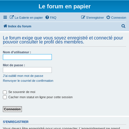
Le forum en papier
La Galerie en papier
FAQ
S’enregistrer
Connexion
R
Index du forum
e
Le forum exige que vous soyez enregistré et connecté pour
c
pouvoir consulter le profil des membres.
h
Nom d’utilisateur :
e
r
Mot de passe :
c
h
J’ai oublié mon mot de passe
Renvoyer le courriel de confirmation
e
r
Se souvenir de moi
Cacher mon statut en ligne pour cette session
S’ENREGISTRER
Vous devez être enregistré pour vous connecter. L’enregistrement ne prend