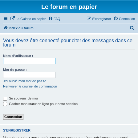
Le forum en papier
La Galerie en papier
FAQ
S’enregistrer
Connexion
R
Index du forum
e
Vous devez être connecté pour citer des messages dans ce
c
forum.
h
Nom d’utilisateur :
e
r
Mot de passe :
c
h
J’ai oublié mon mot de passe
Renvoyer le courriel de confirmation
e
r
Se souvenir de moi
Cacher mon statut en ligne pour cette session
S’ENREGISTRER
Vous devez être enregistré pour vous connecter. L’enregistrement ne prend