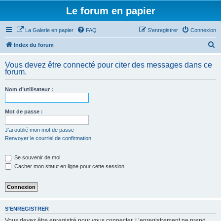
Le forum en papier
La Galerie en papier
FAQ
S’enregistrer
Connexion
R
Index du forum
e
Vous devez être connecté pour citer des messages dans ce
c
forum.
h
Nom d’utilisateur :
e
r
Mot de passe :
c
h
J’ai oublié mon mot de passe
Renvoyer le courriel de confirmation
e
r
Se souvenir de moi
Cacher mon statut en ligne pour cette session
S’ENREGISTRER
Vous devez être enregistré pour vous connecter. L’enregistrement ne prend