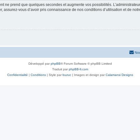
ment ne prend que quelques secondes et augmente vos possibilités. L’administrate
 assurez-vous d’avoir pris connaissance de nos conditions d’utilisation et de notre 
Nou
Développé par
phpBB
® Forum Software © phpBB Limited
Traduit par
phpBB-fr.com
Confidentialité
|
Conditions
| Style par
buzuc
| Images et design par
Calamansi Designs