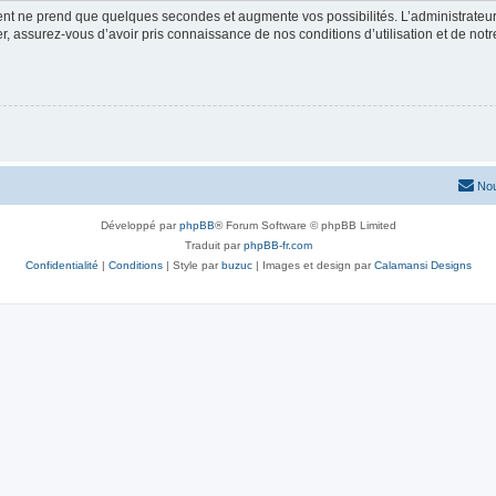
ment ne prend que quelques secondes et augmente vos possibilités. L’administrate
 assurez-vous d’avoir pris connaissance de nos conditions d’utilisation et de notre 
Nou
Développé par
phpBB
® Forum Software © phpBB Limited
Traduit par
phpBB-fr.com
Confidentialité
|
Conditions
| Style par
buzuc
| Images et design par
Calamansi Designs