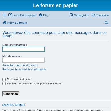
Le forum en papier
La Galerie en papier
FAQ
S’enregistrer
Connexion
R
Index du forum
e
Vous devez être connecté pour citer des messages dans ce
c
forum.
h
Nom d’utilisateur :
e
r
Mot de passe :
c
h
J’ai oublié mon mot de passe
Renvoyer le courriel de confirmation
e
r
Se souvenir de moi
Cacher mon statut en ligne pour cette session
S’ENREGISTRER
Vous devez être enregistré pour vous connecter. L’enregistrement ne prend