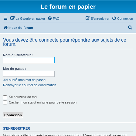
Le forum en papier
La Galerie en papier
FAQ
S’enregistrer
Connexion
R
Index du forum
e
Vous devez être connecté pour répondre aux sujets de ce
c
forum.
h
Nom d’utilisateur :
e
r
Mot de passe :
c
h
J’ai oublié mon mot de passe
Renvoyer le courriel de confirmation
e
r
Se souvenir de moi
Cacher mon statut en ligne pour cette session
S’ENREGISTRER
Vous devez être enregistré pour vous connecter. L’enregistrement ne prend