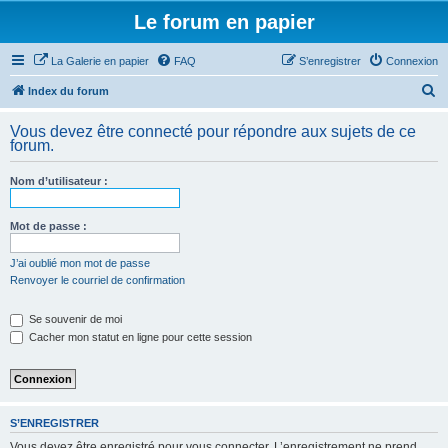
Le forum en papier
La Galerie en papier
FAQ
S’enregistrer
Connexion
R
Index du forum
e
Vous devez être connecté pour répondre aux sujets de ce
c
forum.
h
Nom d’utilisateur :
e
r
Mot de passe :
c
h
J’ai oublié mon mot de passe
Renvoyer le courriel de confirmation
e
r
Se souvenir de moi
Cacher mon statut en ligne pour cette session
S’ENREGISTRER
Vous devez être enregistré pour vous connecter. L’enregistrement ne prend