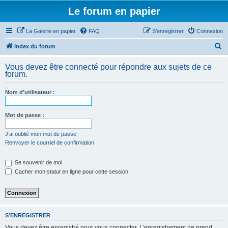
Le forum en papier
La Galerie en papier
FAQ
S’enregistrer
Connexion
R
Index du forum
e
Vous devez être connecté pour répondre aux sujets de ce
c
forum.
h
Nom d’utilisateur :
e
r
Mot de passe :
c
h
J’ai oublié mon mot de passe
Renvoyer le courriel de confirmation
e
r
Se souvenir de moi
Cacher mon statut en ligne pour cette session
S’ENREGISTRER
Vous devez être enregistré pour vous connecter. L’enregistrement ne prend