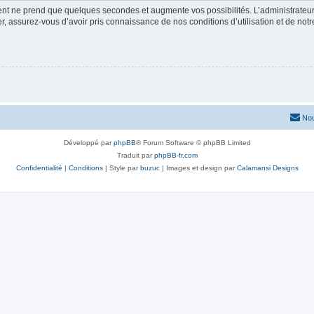
ment ne prend que quelques secondes et augmente vos possibilités. L’administrate
 assurez-vous d’avoir pris connaissance de nos conditions d’utilisation et de notre 
Nou
Développé par
phpBB
® Forum Software © phpBB Limited
Traduit par
phpBB-fr.com
Confidentialité
|
Conditions
| Style par
buzuc
| Images et design par
Calamansi Designs