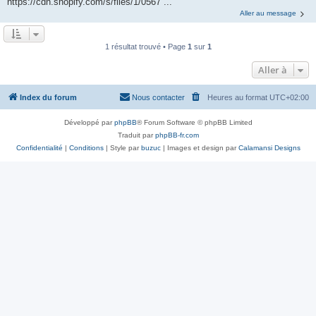
https://cdn.shopify.com/s/files/1/0567 ...
Aller au message
1 résultat trouvé • Page
1
sur
1
Aller à
Index du forum
Nous contacter
Heures au format
UTC+02:00
Développé par
phpBB
® Forum Software © phpBB Limited
Traduit par
phpBB-fr.com
Confidentialité
|
Conditions
| Style par
buzuc
| Images et design par
Calamansi Designs