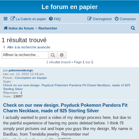
Le forum en papier
La Galerie en papier
FAQ
S’enregistrer
Connexion
R
Index du forum
Rechercher
e
1 résultat trouvé
c
Aller à la recherche avancée
h
Rechercher
Recherche avancée
e
1 résultat trouvé • Page
1
sur
1
r
par
pokemondesign
c
mer. oct. 12, 2022 12:18 pm
Forum :
Conception en équipe
h
Sujet :
Check on our new design. Psyduck Pokemon Pandora Fit Charm Necklace, made of 925
e
Sterling Silver
Réponses :
1
r
Vues :
13957
Check on our new design. Psyduck Pokemon Pandora Fit
Charm Necklace, made of 925 Sterling Silver
I actually wanted to post a video of my design process here, but due to
the painful experience of having my posts deleted before. I think I'll
simply post pictures out and hope you guys like my design. My name is
BaoBao, from Trendolla jewelry. Remember me!