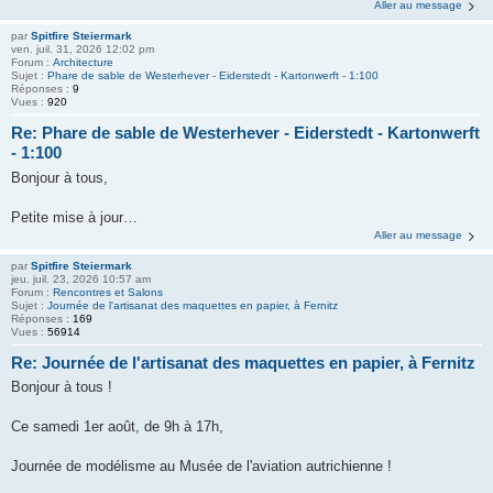
Aller au message
par
Spitfire Steiermark
ven. juil. 31, 2026 12:02 pm
Forum :
Architecture
Sujet :
Phare de sable de Westerhever - Eiderstedt - Kartonwerft - 1:100
Réponses :
9
Vues :
920
Re: Phare de sable de Westerhever - Eiderstedt - Kartonwerft
- 1:100
Bonjour à tous,
Petite mise à jour…
Aller au message
par
Spitfire Steiermark
jeu. juil. 23, 2026 10:57 am
Forum :
Rencontres et Salons
Sujet :
Journée de l'artisanat des maquettes en papier, à Fernitz
Réponses :
169
Vues :
56914
Re: Journée de l'artisanat des maquettes en papier, à Fernitz
Bonjour à tous !
Ce samedi 1er août, de 9h à 17h,
Journée de modélisme au Musée de l'aviation autrichienne !