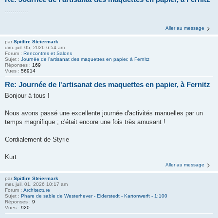
............
Aller au message
par
Spitfire Steiermark
dim. juil. 05, 2026 6:54 am
Forum :
Rencontres et Salons
Sujet :
Journée de l'artisanat des maquettes en papier, à Fernitz
Réponses :
169
Vues :
56914
Re: Journée de l'artisanat des maquettes en papier, à Fernitz
Bonjour à tous !
Nous avons passé une excellente journée d'activités manuelles par un
temps magnifique ; c'était encore une fois très amusant !
Cordialement de Styrie
Kurt
Aller au message
par
Spitfire Steiermark
mer. juil. 01, 2026 10:17 am
Forum :
Architecture
Sujet :
Phare de sable de Westerhever - Eiderstedt - Kartonwerft - 1:100
Réponses :
9
Vues :
920