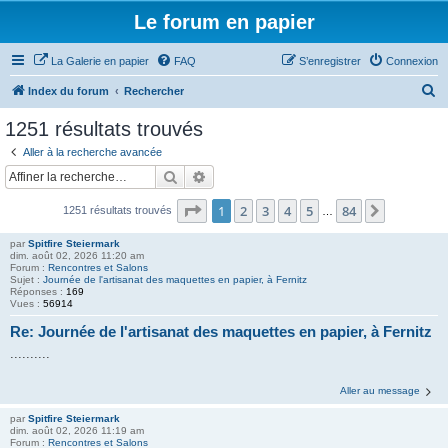
Le forum en papier
La Galerie en papier
FAQ
S’enregistrer
Connexion
R
Index du forum
Rechercher
e
1251 résultats trouvés
c
Aller à la recherche avancée
h
Rechercher
Recherche avancée
e
Page
1
sur
84
1
2
3
4
5
84
Suivante
1251 résultats trouvés
r
…
c
par
Spitfire Steiermark
dim. août 02, 2026 11:20 am
h
Forum :
Rencontres et Salons
Sujet :
Journée de l'artisanat des maquettes en papier, à Fernitz
e
Réponses :
169
Vues :
56914
r
Re: Journée de l'artisanat des maquettes en papier, à Fernitz
..........
Aller au message
par
Spitfire Steiermark
dim. août 02, 2026 11:19 am
Forum :
Rencontres et Salons