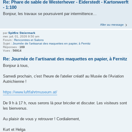
Re: Phare de sable de Westerhever - Eiderstedt - Kartonwerft
- 1:100
Bonjour, les travaux se poursuivent par intermittence…
Aller au message
par
Spitfire Steiermark
mer. juil. 01, 2026 9:50 am
Forum :
Rencontres et Salons
Sujet :
Journée de l'artisanat des maquettes en papier, à Fernitz
Réponses :
169
Vues :
56914
Re: Journée de l'artisanat des maquettes en papier, à Fernitz
Bonjour à tous,
Samedi prochain, c'est l'heure de l'atelier créatif au Musée de l'Aviation
Autrichienne !
https://www.luftfahrtmuseum.at/
De 9 h à 17 h, nous serons là pour bricoler et discuter. Les visiteurs sont
les bienvenus.
Au plaisir de vous y retrouver ! Cordialement,
Kurt et Helga