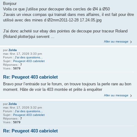
Bonjour
Voila ce que j'utilise pour decouper des cercles de Ø4 à Ø50
J'avais un vieux compas qui trainait dans mes affaires, il est fait pour être
utilisé avec des mines d Ø2mm2011-12-28 17.24.05.jpg
J'ai donc acheté sur ebay des pointes de decoupe pour traceur Roland
(Roland plotter)qui servent ...
Aller au message
par
Zelda
mar. févr. 17, 2026 3:33 pm
Forum :
J'ai des questions...
Sujet :
Peugeot 403 cabriolet
Réponses :
7
Vues :
5879
Re: Peugeot 403 cabriolet
Bravo pour l’entraide sur le forum, on trouve toujours la perle rare au bon
moment. Hâte de voir la 403 montée et prête à enquêter
Aller au message
par
Zelda
mar. févr. 17, 2026 3:32 pm
Forum :
J'ai des questions...
Sujet :
Peugeot 403 cabriolet
Réponses :
7
Vues :
5879
Re: Peugeot 403 cabriolet