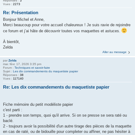
Réponses :
3
Vues :
2273
Re: Présentation
Bonjour Michel et Anne,
Merci beaucoup pour votre accueil chaleureux ! Je suis ravie de rejoindre
ce forum et j’ai hâte de découvrir toutes vos maquettes et astuces.
À bientôt,
Zelda
Aller au message
par
Zelda
mar. févr. 17, 2026 3:35 pm
Forum :
Techniques et savoir-faire
Sujet :
Les dix commandements du maquetiste papier
Réponses :
38
Vues :
117140
Re: Les dix commandements du maquetiste papier
Fiche mémoire du petit modéliste papier
c'est parti :
1 - prendre son temps, quoi qu'il arrive. Si on se presse se sera raté ou
baclé.
2 - toujours avoir la possibilité d'un autre tirage des pièces de la maquette
en cas de raté, ou de bidouille pour completer ou affiner, ne pas hésiter à