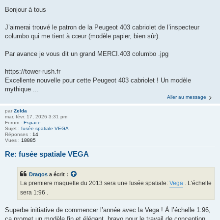
Bonjour à tous
J’aimerai trouvé le patron de la Peugeot 403 cabriolet de l’inspecteur
columbo qui me tient à cœur (modèle papier, bien sûr).
Par avance je vous dit un grand MERCI.403 columbo .jpg
https://tower-rush.fr
Excellente nouvelle pour cette Peugeot 403 cabriolet ! Un modèle
mythique ...
Aller au message
par
Zelda
mar. févr. 17, 2026 3:31 pm
Forum :
Espace
Sujet :
fusée spatiale VEGA
Réponses :
14
Vues :
18885
Re: fusée spatiale VEGA
Dragos
a écrit :
La premiere maquette du 2013 sera une fusée spatiale:
Vega
. L'échelle
sera 1:96 .
Superbe initiative de commencer l’année avec la Vega ! À l’échelle 1:96,
ça promet un modèle fin et élégant, bravo pour le travail de conception