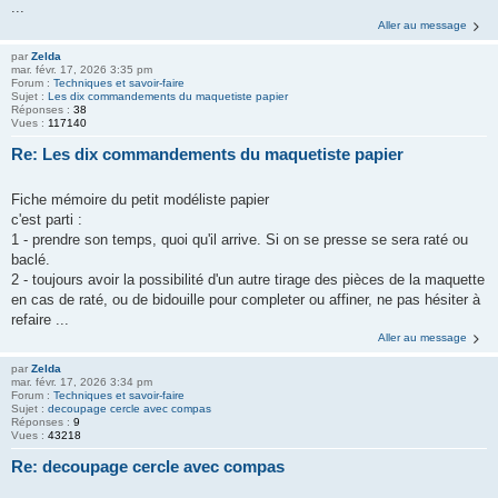
...
Aller au message
par
Zelda
mar. févr. 17, 2026 3:35 pm
Forum :
Techniques et savoir-faire
Sujet :
Les dix commandements du maquetiste papier
Réponses :
38
Vues :
117140
Re: Les dix commandements du maquetiste papier
Fiche mémoire du petit modéliste papier
c'est parti :
1 - prendre son temps, quoi qu'il arrive. Si on se presse se sera raté ou
baclé.
2 - toujours avoir la possibilité d'un autre tirage des pièces de la maquette
en cas de raté, ou de bidouille pour completer ou affiner, ne pas hésiter à
refaire ...
Aller au message
par
Zelda
mar. févr. 17, 2026 3:34 pm
Forum :
Techniques et savoir-faire
Sujet :
decoupage cercle avec compas
Réponses :
9
Vues :
43218
Re: decoupage cercle avec compas