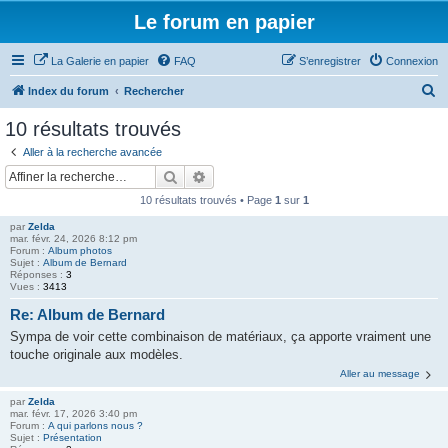
Le forum en papier
La Galerie en papier
FAQ
S’enregistrer
Connexion
R
Index du forum
Rechercher
e
10 résultats trouvés
c
Aller à la recherche avancée
h
Rechercher
Recherche avancée
e
10 résultats trouvés • Page
1
sur
1
r
par
Zelda
c
mar. févr. 24, 2026 8:12 pm
Forum :
Album photos
h
Sujet :
Album de Bernard
Réponses :
3
e
Vues :
3413
r
Re: Album de Bernard
Sympa de voir cette combinaison de matériaux, ça apporte vraiment une
touche originale aux modèles.
Aller au message
par
Zelda
mar. févr. 17, 2026 3:40 pm
Forum :
A qui parlons nous ?
Sujet :
Présentation