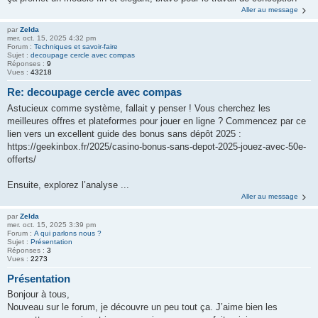
Aller au message
par
Zelda
mer. oct. 15, 2025 4:32 pm
Forum :
Techniques et savoir-faire
Sujet :
decoupage cercle avec compas
Réponses :
9
Vues :
43218
Re: decoupage cercle avec compas
Astucieux comme système, fallait y penser ! Vous cherchez les
meilleures offres et plateformes pour jouer en ligne ? Commencez par ce
lien vers un excellent guide des bonus sans dépôt 2025 :
https://geekinbox.fr/2025/casino-bonus-sans-depot-2025-jouez-avec-50e-
offerts/
Ensuite, explorez l’analyse ...
Aller au message
par
Zelda
mer. oct. 15, 2025 3:39 pm
Forum :
A qui parlons nous ?
Sujet :
Présentation
Réponses :
3
Vues :
2273
Présentation
Bonjour à tous,
Nouveau sur le forum, je découvre un peu tout ça. J’aime bien les