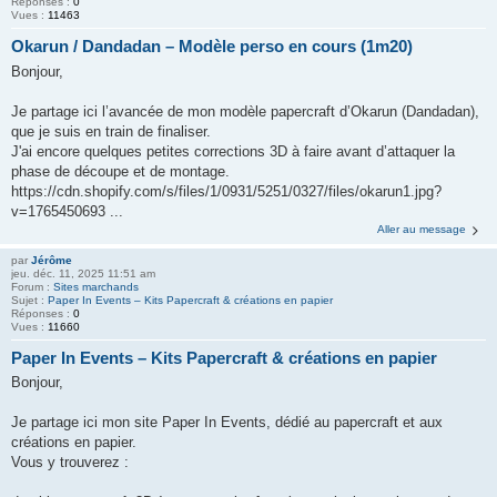
Réponses :
0
Vues :
11463
Okarun / Dandadan – Modèle perso en cours (1m20)
Bonjour,
Je partage ici l’avancée de mon modèle papercraft d’Okarun (Dandadan),
que je suis en train de finaliser.
J'ai encore quelques petites corrections 3D à faire avant d’attaquer la
phase de découpe et de montage.
https://cdn.shopify.com/s/files/1/0931/5251/0327/files/okarun1.jpg?
v=1765450693 ...
Aller au message
par
Jérôme
jeu. déc. 11, 2025 11:51 am
Forum :
Sites marchands
Sujet :
Paper In Events – Kits Papercraft & créations en papier
Réponses :
0
Vues :
11660
Paper In Events – Kits Papercraft & créations en papier
Bonjour,
Je partage ici mon site Paper In Events, dédié au papercraft et aux
créations en papier.
Vous y trouverez :