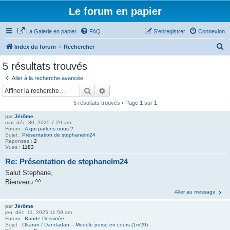
Le forum en papier
La Galerie en papier
FAQ
S’enregistrer
Connexion
R
Index du forum
Rechercher
e
5 résultats trouvés
c
Aller à la recherche avancée
h
Rechercher
Recherche avancée
e
5 résultats trouvés • Page
1
sur
1
r
par
Jérôme
c
mar. déc. 30, 2025 7:29 am
Forum :
A qui parlons nous ?
h
Sujet :
Présentation de stephanelm24
Réponses :
2
e
Vues :
1183
r
Re: Présentation de stephanelm24
Salut Stephane,
Bienvenu ^^
Aller au message
par
Jérôme
jeu. déc. 11, 2025 11:59 am
Forum :
Bande Dessinée
Sujet :
Okarun / Dandadan – Modèle perso en cours (1m20)