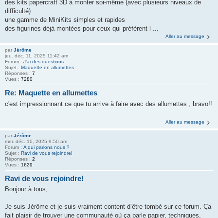
des kits papercraft 3D à monter soi-même (avec plusieurs niveaux de
difficulté)
une gamme de MiniKits simples et rapides
des figurines déjà montées pour ceux qui préfèrent l ...
Aller au message
par
Jérôme
jeu. déc. 11, 2025 11:42 am
Forum :
J'ai des questions...
Sujet :
Maquette en allumettes
Réponses :
7
Vues :
7280
Re: Maquette en allumettes
c'est impressionnant ce que tu arrive à faire avec des allumettes , bravo!!
Aller au message
par
Jérôme
mer. déc. 10, 2025 9:50 am
Forum :
A qui parlons nous ?
Sujet :
Ravi de vous rejoindre!
Réponses :
2
Vues :
1629
Ravi de vous rejoindre!
Bonjour à tous,
Je suis Jérôme et je suis vraiment content d’être tombé sur ce forum. Ça
fait plaisir de trouver une communauté où ça parle papier, techniques,