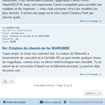
Désormais, il est nécessaire d’utiliser l’application Canon PRINT
Inkjet/SELPHY avec une imprimante Canon compatible pour accéder aux
modèles et les imprimer — mais cela concerne בעיקר les modèles les
plus récents. Il existe une page sur le site Canon Creative Park qui
précise quels ...
Aller au message
par
justine vret
dim. févr. 01, 2026 1:29 pm
Forum :
Architecture
Sujet :
Estation du chemin de fer MARUMBÍ.
Réponses :
14
Vues :
4109
Re: Estation du chemin de fer MARUMBÍ.
Super projet, le choix est vraiment top. La station de Marumbí a
énormément de caractère et à l’échelle H0 ça peut rendre quelque chose
de magnifique, surtout avec un décor forêt/montagne bien travaillé. Tu as
raison de te concentrer d’abord sur le bâtiment principal, ça permet déjà
de poser une ...
Aller au message
4 résultats trouvés • Page
1
sur
1
Aller à
Index du forum
Nous contacter
Heures au format
UTC+02:00