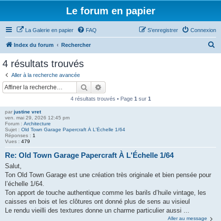
Le forum en papier
La Galerie en papier
FAQ
S’enregistrer
Connexion
R
Index du forum
Rechercher
e
4 résultats trouvés
c
Aller à la recherche avancée
h
Rechercher
Recherche avancée
e
4 résultats trouvés • Page
1
sur
1
r
par
justine vret
c
ven. mai 29, 2026 12:45 pm
Forum :
Architecture
h
Sujet :
Old Town Garage Papercraft À L'Échelle 1/64
Réponses :
1
e
Vues :
479
r
Re: Old Town Garage Papercraft À L'Échelle 1/64
Salut,
Ton Old Town Garage est une création très originale et bien pensée pour
l’échelle 1/64.
Ton apport de touche authentique comme les barils d’huile vintage, les
caisses en bois et les clôtures ont donné plus de sens au visieul
Le rendu vieilli des textures donne un charme particulier aussi ...
Aller au message