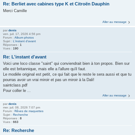
Re: Berliet avec cabines type K et Citroën Dauphin
Merci Camille
Aller au message
par
denis
ven. juil. 17, 2026 4:56 pm
Forum :
Album photos
Sujet :
L'instant d'avant
Réponses :
1
Vues :
190
Re: L'instant d'avant
Voici une loco classe "saint" qui conviendrait bien à ton propos. Bien sur
elle est britannique, mais elle a l'allure qu'il faut.
Le modèle original est petit, ce qui fait que le reste le sera aussi et que tu
pourras avoir un vrai miroir et pas un miroir à la Dali!
saintclass.pdf
Pour coller le ...
Aller au message
par
denis
mer. juil. 08, 2026 7:07 pm
Forum :
Rêves de maquettes
Sujet :
Recherche
Réponses :
8
Vues :
663
Re: Recherche