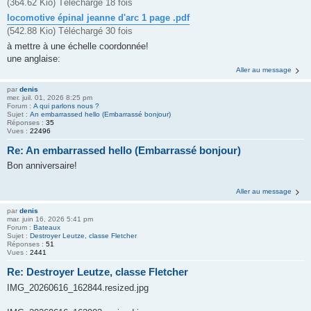
(364.62 Kio) Téléchargé 18 fois
locomotive épinal jeanne d'arc 1 page .pdf
(542.88 Kio) Téléchargé 30 fois
à mettre à une échelle coordonnée!
une anglaise:
Aller au message
par
denis
mer. juil. 01, 2026 8:25 pm
Forum :
A qui parlons nous ?
Sujet :
An embarrassed hello (Embarrassé bonjour)
Réponses :
35
Vues :
22496
Re: An embarrassed hello (Embarrassé bonjour)
Bon anniversaire!
Aller au message
par
denis
mar. juin 16, 2026 5:41 pm
Forum :
Bateaux
Sujet :
Destroyer Leutze, classe Fletcher
Réponses :
51
Vues :
2441
Re: Destroyer Leutze, classe Fletcher
IMG_20260616_162844.resized.jpg