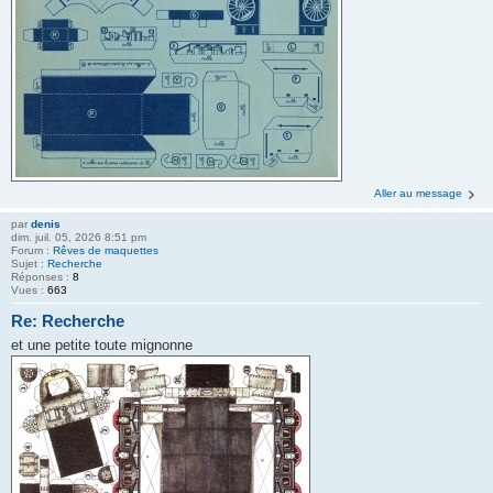
Aller au message
par
denis
dim. juil. 05, 2026 8:51 pm
Forum :
Rêves de maquettes
Sujet :
Recherche
Réponses :
8
Vues :
663
Re: Recherche
et une petite toute mignonne