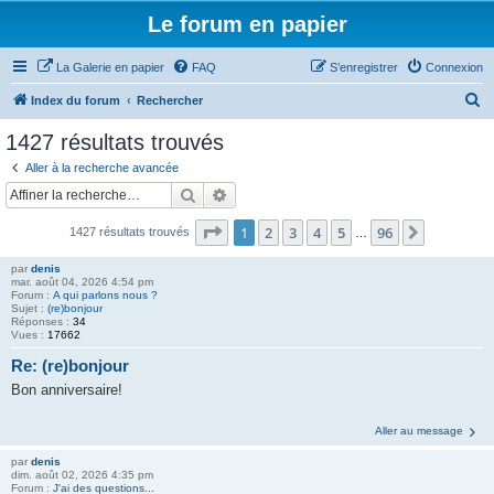
Le forum en papier
La Galerie en papier
FAQ
S’enregistrer
Connexion
R
Index du forum
Rechercher
e
1427 résultats trouvés
c
Aller à la recherche avancée
h
Rechercher
Recherche avancée
e
Page
1
sur
96
1
2
3
4
5
96
Suivante
1427 résultats trouvés
r
…
c
par
denis
mar. août 04, 2026 4:54 pm
h
Forum :
A qui parlons nous ?
Sujet :
(re)bonjour
e
Réponses :
34
Vues :
17662
r
Re: (re)bonjour
Bon anniversaire!
Aller au message
par
denis
dim. août 02, 2026 4:35 pm
Forum :
J'ai des questions...