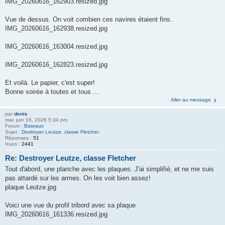
IMG_20260616_162903.resized.jpg
Vue de dessus. On voit combien ces navires étaient fins.
IMG_20260616_162938.resized.jpg
IMG_20260616_163004.resized.jpg
IMG_20260616_162823.resized.jpg
Et voilà. Le papier, c'est super!
Bonne soirée à toutes et tous ...
Aller au message
par
denis
mar. juin 16, 2026 5:34 pm
Forum :
Bateaux
Sujet :
Destroyer Leutze, classe Fletcher
Réponses :
51
Vues :
2441
Re: Destroyer Leutze, classe Fletcher
Tout d'abord, une planche avec les plaques. J'ai simplifié, et ne me suis
pas attardé sur les armes. On les voit bien assez!
plaque Leutze.jpg
Voici une vue du profil tribord avec sa plaque
IMG_20260616_161336.resized.jpg