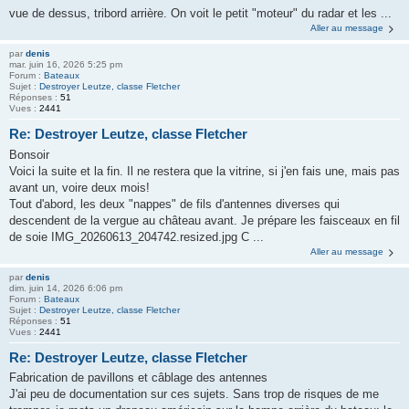
vue de dessus, tribord arrière. On voit le petit "moteur" du radar et les ...
Aller au message
par
denis
mar. juin 16, 2026 5:25 pm
Forum :
Bateaux
Sujet :
Destroyer Leutze, classe Fletcher
Réponses :
51
Vues :
2441
Re: Destroyer Leutze, classe Fletcher
Bonsoir
Voici la suite et la fin. Il ne restera que la vitrine, si j'en fais une, mais pas
avant un, voire deux mois!
Tout d'abord, les deux "nappes" de fils d'antennes diverses qui
descendent de la vergue au château avant. Je prépare les faisceaux en fil
de soie IMG_20260613_204742.resized.jpg C ...
Aller au message
par
denis
dim. juin 14, 2026 6:06 pm
Forum :
Bateaux
Sujet :
Destroyer Leutze, classe Fletcher
Réponses :
51
Vues :
2441
Re: Destroyer Leutze, classe Fletcher
Fabrication de pavillons et câblage des antennes
J'ai peu de documentation sur ces sujets. Sans trop de risques de me