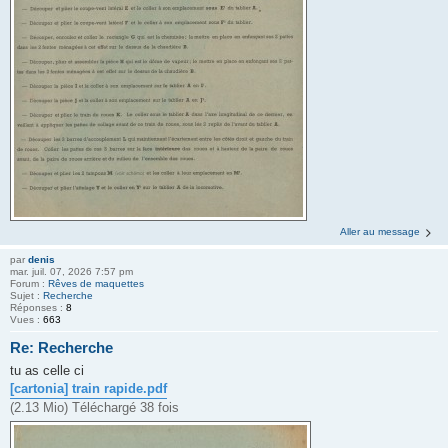
Aller au message
par
denis
mar. juil. 07, 2026 7:57 pm
Forum :
Rêves de maquettes
Sujet :
Recherche
Réponses :
8
Vues :
663
Re: Recherche
tu as celle ci
[cartonia] train rapide.pdf
(2.13 Mio) Téléchargé 38 fois