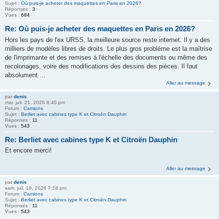
Sujet :
Où puis-je acheter des maquettes en Paris en 2026?
Réponses :
3
Vues :
684
Re: Où puis-je acheter des maquettes en Paris en 2026?
Hors les pays de l'ex URSS, la meilleure source reste internet. Il y a des
milliers de modèles libres de droits. Le plus gros problème est la maîtrise
de l'imprimante et des remises à l'échelle des documents ou même des
recoloriages, voire des modifications des dessins des pièces. Il faut
absolument ...
Aller au message
par
denis
mar. juil. 21, 2026 8:40 pm
Forum :
Camions
Sujet :
Berliet avec cabines type K et Citroën Dauphin
Réponses :
11
Vues :
543
Re: Berliet avec cabines type K et Citroën Dauphin
Et encore merci!
Aller au message
par
denis
sam. juil. 18, 2026 7:18 pm
Forum :
Camions
Sujet :
Berliet avec cabines type K et Citroën Dauphin
Réponses :
11
Vues :
543