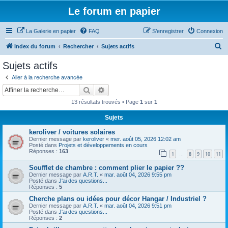
Le forum en papier
La Galerie en papier
FAQ
S’enregistrer
Connexion
R
Index du forum
Rechercher
Sujets actifs
e
Sujets actifs
c
Aller à la recherche avancée
h
Rechercher
Recherche avancée
e
13 résultats trouvés • Page
1
sur
1
r
Sujets
c
keroliver / voitures solaires
h
Dernier message par
keroliver
«
mer. août 05, 2026 12:02 am
e
Posté dans
Projets et développements en cours
Réponses :
163
1
8
9
10
11
…
r
Soufflet de chambre : comment plier le papier ??
Dernier message par
A.R.T.
«
mar. août 04, 2026 9:55 pm
Posté dans
J'ai des questions...
Réponses :
5
Cherche plans ou idées pour décor Hangar / Industriel ?
Dernier message par
A.R.T.
«
mar. août 04, 2026 9:51 pm
Posté dans
J'ai des questions...
Réponses :
2