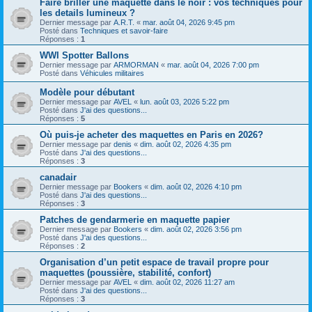
Faire briller une maquette dans le noir : vos techniques pour
les details lumineux ?
Dernier message par
A.R.T.
«
mar. août 04, 2026 9:45 pm
Posté dans
Techniques et savoir-faire
Réponses :
1
WWI Spotter Ballons
Dernier message par
ARMORMAN
«
mar. août 04, 2026 7:00 pm
Posté dans
Véhicules militaires
Modèle pour débutant
Dernier message par
AVEL
«
lun. août 03, 2026 5:22 pm
Posté dans
J'ai des questions...
Réponses :
5
Où puis-je acheter des maquettes en Paris en 2026?
Dernier message par
denis
«
dim. août 02, 2026 4:35 pm
Posté dans
J'ai des questions...
Réponses :
3
canadair
Dernier message par
Bookers
«
dim. août 02, 2026 4:10 pm
Posté dans
J'ai des questions...
Réponses :
3
Patches de gendarmerie en maquette papier
Dernier message par
Bookers
«
dim. août 02, 2026 3:56 pm
Posté dans
J'ai des questions...
Réponses :
2
Organisation d’un petit espace de travail propre pour
maquettes (poussière, stabilité, confort)
Dernier message par
AVEL
«
dim. août 02, 2026 11:27 am
Posté dans
J'ai des questions...
Réponses :
3