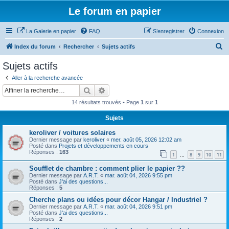
Le forum en papier
La Galerie en papier
FAQ
S’enregistrer
Connexion
R
Index du forum
Rechercher
Sujets actifs
e
Sujets actifs
c
Aller à la recherche avancée
h
Rechercher
Recherche avancée
e
14 résultats trouvés • Page
1
sur
1
r
Sujets
c
keroliver / voitures solaires
h
Dernier message par
keroliver
«
mer. août 05, 2026 12:02 am
e
Posté dans
Projets et développements en cours
Réponses :
163
1
8
9
10
11
…
r
Soufflet de chambre : comment plier le papier ??
Dernier message par
A.R.T.
«
mar. août 04, 2026 9:55 pm
Posté dans
J'ai des questions...
Réponses :
5
Cherche plans ou idées pour décor Hangar / Industriel ?
Dernier message par
A.R.T.
«
mar. août 04, 2026 9:51 pm
Posté dans
J'ai des questions...
Réponses :
2