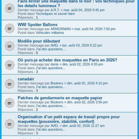
Faire briller une maquette dans le noir : vos techniques pour
les details lumineux ?
Dernier message par
A.R.T.
«
mar. août 04, 2026 9:45 pm
Posté dans
Techniques et savoir-faire
Réponses :
1
WWI Spotter Ballons
Dernier message par
ARMORMAN
«
mar. août 04, 2026 7:00 pm
Posté dans
Véhicules militaires
Modèle pour débutant
Dernier message par
AVEL
«
lun. août 03, 2026 5:22 pm
Posté dans
J'ai des questions...
Réponses :
5
Où puis-je acheter des maquettes en Paris en 2026?
Dernier message par
denis
«
dim. août 02, 2026 4:35 pm
Posté dans
J'ai des questions...
Réponses :
3
canadair
Dernier message par
Bookers
«
dim. août 02, 2026 4:10 pm
Posté dans
J'ai des questions...
Réponses :
3
Patches de gendarmerie en maquette papier
Dernier message par
Bookers
«
dim. août 02, 2026 3:56 pm
Posté dans
J'ai des questions...
Réponses :
2
Organisation d’un petit espace de travail propre pour
maquettes (poussière, stabilité, confort)
Dernier message par
AVEL
«
dim. août 02, 2026 11:27 am
Posté dans
J'ai des questions...
Réponses :
3