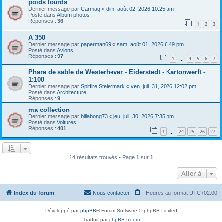
poids lourds
Dernier message par
Carmaq
«
dim. août 02, 2026 10:25 am
Posté dans
Album photos
Réponses :
36
1
2
3
A 350
Dernier message par
paperman69
«
sam. août 01, 2026 6:49 pm
Posté dans
Avions
Réponses :
97
1
4
5
6
7
…
Phare de sable de Westerhever - Eiderstedt - Kartonwerft -
1:100
Dernier message par
Spitfire Steiermark
«
ven. juil. 31, 2026 12:02 pm
Posté dans
Architecture
Réponses :
9
ma collection
Dernier message par
billabong73
«
jeu. juil. 30, 2026 7:35 pm
Posté dans
Voitures
Réponses :
401
1
24
25
26
27
…
14 résultats trouvés • Page
1
sur
1
Aller à
Index du forum
Nous contacter
Heures au format
UTC+02:00
Développé par
phpBB
® Forum Software © phpBB Limited
Traduit par
phpBB-fr.com