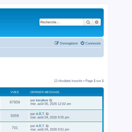
Rechercher
Recherche avancé
S’enregistrer
Connexion
12 résultats trouvés • Page
1
sur
1
VUES
DERNIER MESSAGE
par
keroliver
87959
mer. août 05, 2026 12:02 am
par
A.R.T.
5059
mar. août 04, 2026 9:55 pm
par
A.R.T.
701
mar. août 04, 2026 9:51 pm