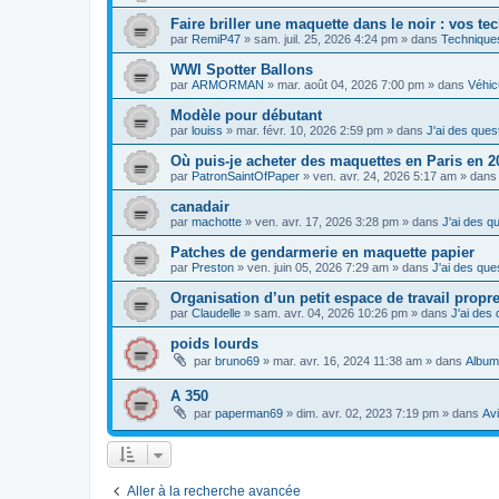
Faire briller une maquette dans le noir : vos t
par
RemiP47
»
sam. juil. 25, 2026 4:24 pm
» dans
Techniques
WWI Spotter Ballons
par
ARMORMAN
»
mar. août 04, 2026 7:00 pm
» dans
Véhicu
Modèle pour débutant
par
louiss
»
mar. févr. 10, 2026 2:59 pm
» dans
J'ai des quest
Où puis-je acheter des maquettes en Paris en 
par
PatronSaintOfPaper
»
ven. avr. 24, 2026 5:17 am
» dan
canadair
par
machotte
»
ven. avr. 17, 2026 3:28 pm
» dans
J'ai des qu
Patches de gendarmerie en maquette papier
par
Preston
»
ven. juin 05, 2026 7:29 am
» dans
J'ai des ques
Organisation d’un petit espace de travail propre
par
Claudelle
»
sam. avr. 04, 2026 10:26 pm
» dans
J'ai des 
poids lourds
par
bruno69
»
mar. avr. 16, 2024 11:38 am
» dans
Album
A 350
par
paperman69
»
dim. avr. 02, 2023 7:19 pm
» dans
Av
Aller à la recherche avancée