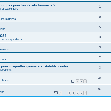
echniques pour les details lumineux ?
1
 et savoir-faire
0
les militaires
5
ions...
2026?
3
s
J'ai des questions...
3
estions...
2
tions...
 pour maquettes (poussière, stabilité, confort)
3
questions...
36
 photos
1
2
3
97
ions
1
3
4
5
6
7
…