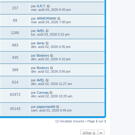
par
A.R.T.
157
mar. août 04, 2026 9:45 pm
par
ARMORMAN
69
mar. août 04, 2026 7:00 pm
par
AVEL
1280
lun. août 03, 2026 5:22 pm
par
denis
683
dim. août 02, 2026 4:35 pm
par
Bookers
435
dim. août 02, 2026 4:10 pm
par
Bookers
389
dim. août 02, 2026 3:56 pm
par
AVEL
614
dim. août 02, 2026 11:27 am
par
Carmaq
62972
dim. août 02, 2026 10:25 am
par
paperman69
45143
sam. août 01, 2026 6:49 pm
12 résultats trouvés • Page
1
sur
1
Aller à