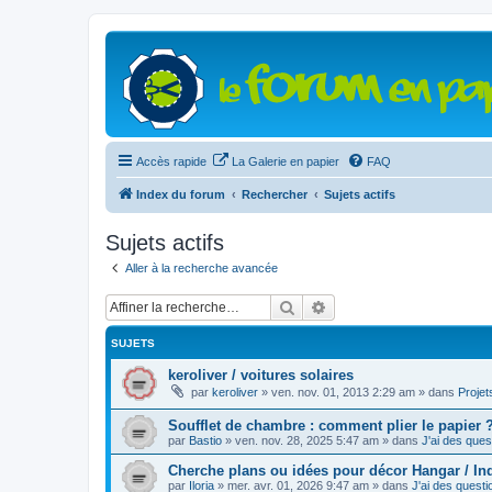
Accès rapide
La Galerie en papier
FAQ
Index du forum
Rechercher
Sujets actifs
Sujets actifs
Aller à la recherche avancée
Rechercher
Recherche avancée
SUJETS
keroliver / voitures solaires
par
keroliver
»
ven. nov. 01, 2013 2:29 am
» dans
Projet
Soufflet de chambre : comment plier le papier 
par
Bastio
»
ven. nov. 28, 2025 5:47 am
» dans
J'ai des quest
Cherche plans ou idées pour décor Hangar / Ind
par
Iloria
»
mer. avr. 01, 2026 9:47 am
» dans
J'ai des questi