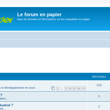
Le forum en papier
base de données et informations sur les maquettes en papier
RÉPONSES
163
s et développements en cours
1
7
8
9
10
11
…
??
5
ions...
ustriel ?
2
ons...